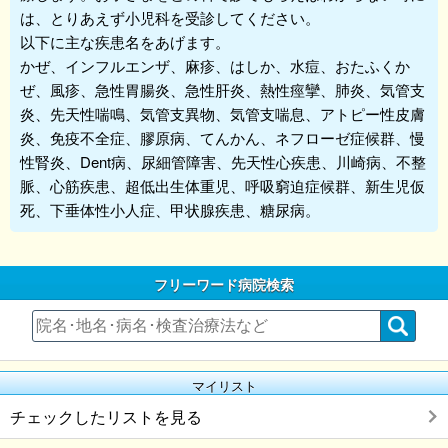
は、とりあえず
小児科
を受診してください。
以下に主な疾患名をあげます。
かぜ、インフルエンザ、麻疹、はしか、水痘、おたふくか
ぜ、風疹、急性胃腸炎、急性肝炎、熱性痙攣、肺炎、気管支
炎、先天性喘鳴、気管支異物、気管支喘息、アトピー性皮膚
炎、免疫不全症、膠原病、てんかん、ネフローゼ症候群、慢
性腎炎、Dent病、尿細管障害、先天性心疾患、川崎病、不整
脈、心筋疾患、超低出生体重児、呼吸窮迫症候群、新生児仮
死、下垂体性小人症、甲状腺疾患、糖尿病。
フリーワード病院検索
マイリスト
チェックしたリストを見る