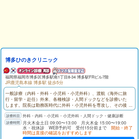
博多ひのきクリニック
福岡県福岡市博多区博多駅南1丁目8-34 博多駅FRビル7階
JR鹿児島本線 博多駅 徒歩5分
一般診療（内科・外科・小児科・小児外科）、渡航（海外に旅
行・留学・赴任）外来、各種検診・人間ドックなどを診療いた
します。院長は勤務医時代に外科・小児外科を専攻し、その後
海外での在留邦人に対するプライマリケアの経験を積んできま
外科・内科・小児科・小児外科・人間ドック・健康診断
した。仕事帰りのビジネスマンや普段お忙しい方々に対し、平
日は夜7時まで診療を行っております。平日は忙しく週末のみし
月火木金土日 09:00〜13:00 月火木金 15:00〜19:00
水・祝休診 WEB予約可 受付15分前まで
開始・終了
か時間がとれない方々に対し、土日診療も行っております。
時間は直接の確認をおすすめします