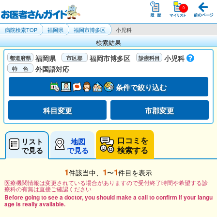
病院検索TOP
福岡県
福岡市博多区
小児科
検索結果
福岡県
福岡市博多区
小児科
外国語対応
条件で絞り込む
科目変更
市郡変更
口コミを
リスト
地図
検索する
で見る
で見る
1
1
1
件該当中、
〜
件目を表示
医療機関情報は変更されている場合がありますので受付終了時間や希望する診
療科の有無は直接ご確認ください
Before going to see a doctor, you should make a call to confirm if your langu
age is really available.