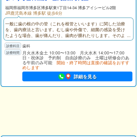
福岡県
福岡市博多区
博多駅東1丁目14-34 博多アイシービル2階
JR鹿児島本線 博多駅 徒歩6分
一般に歯の根の中の管（これを根管といいます）に関した治療
を、歯内療法と言います。むし歯や外傷で、細菌の感染を受け
たような場合、歯が痛んだり、歯肉が腫れたりします。そのよ
うな歯を救い、今後も機能させたいと思うならば、俗にシンケ
歯科
イと呼ばれる歯髄という組織の一部や全部を除去し、歯を保存
するような治療が必要になります。歯内療法（根管治療）によ
月火水木金土 10:00〜13:00 月火水木 14:00〜17:00
日・祝休診 予約制 自由診療のみ 土曜は研修会のあ
り、みなさんの歯を更に長生きさせることができます。
る午前のみ可能
開始・終了時間は直接の確認をおすす
めします
詳細を見る