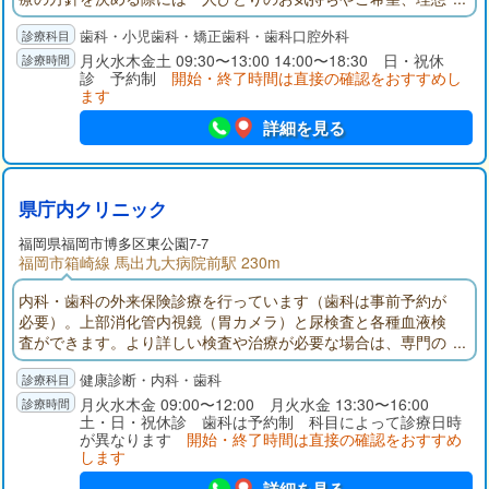
の口元について、対話を通してお伺いし、最適なご提案をいた
歯科・小児歯科・矯正歯科・歯科口腔外科
します。患者さんの本音に、本気の診療で応えたい。専門性の
異なる複数名の歯科医師と、親しみやすいスタッフ全員で、患
月火水木金土 09:30〜13:00 14:00〜18:30 日・祝休
診 予約制
開始・終了時間は直接の確認をおすすめし
者さんが気軽に通えるクリニックを目指しています。
ます
詳細を見る
県庁内クリニック
福岡県
福岡市博多区
東公園7-7
福岡市箱崎線 馬出九大病院前駅 230m
内科・歯科の外来保険診療を行っています（歯科は事前予約が
必要）。上部消化管内視鏡（胃カメラ）と尿検査と各種血液検
査ができます。より詳しい検査や治療が必要な場合は、専門の
医療機関をご案内しております。当会では、人間ドック５種
健康診断・内科・歯科
類、レディースドック４種類のモデルコースの他、各健康保険
組合指定の人間ドックの予約をお電話にて受け付けています
月火水木金 09:00〜12:00 月火水金 13:30〜16:00
土・日・祝休診 歯科は予約制 科目によって診療日時
（別途、健康保険組合へのお申し込みが必要な場合がありま
が異なります
開始・終了時間は直接の確認をおすすめ
す）。
します