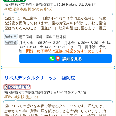
福岡県
福岡市博多区
博多駅前3丁目19-26 Raduna B.L.D.G 1F
JR鹿児島本線 博多駅 徒歩5分
当院では、矯正歯科・口腔外科それぞれ専門医が在籍し、高度
な治療を提供しております。歯のお悩みをお聞きし、むし歯治
療はもちろんのこと、歯並び・口腔外科領域に至るまで、幅広
く患者様のお悩みに寄り添い、口腔内の総合治療を行います。
矯正歯科・歯科・歯科口腔外科
まずは、お気軽にご相談くださいませ。
月火木金土 09:30〜13:30 月木金 14:30〜18:30 火 14:
30〜19:30 土 14:30〜17:30 水・日・祝休診 予約
制
開始・終了時間は直接の確認をおすすめします
詳細を見る
リベ大デンタルクリニック 福岡院
福岡県
福岡市博多区
博多駅前3丁目18-6 博多テラス1階
JR線 博多駅 徒歩6分
歯についての想いを本音で話せるクリニックです。私たちは、
患者さんの声に真摯に耳を傾けることを大切にしています。治
療の方針を決める際には一人ひとりのお気持ちやご希望、理想