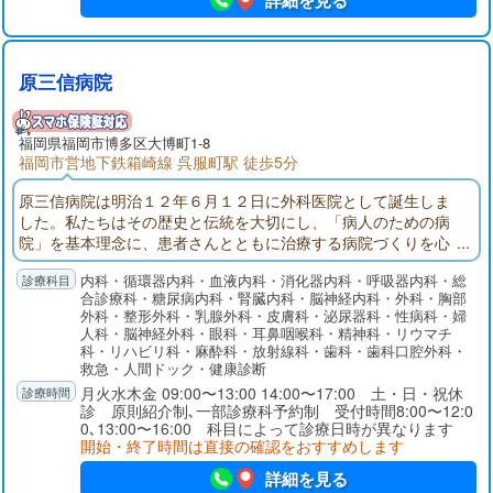
詳細を見る
原三信病院
福岡県
福岡市博多区
大博町1-8
福岡市営地下鉄箱崎線 呉服町駅 徒歩5分
原三信病院は明治１２年６月１２日に外科医院として誕生しま
した。私たちはその歴史と伝統を大切にし、「病人のための病
院」を基本理念に、患者さんとともに治療する病院づくりを心
掛け医療を行っています。
内科・循環器内科・血液内科・消化器内科・呼吸器内科・総
合診療科・糖尿病内科・腎臓内科・脳神経内科・外科・胸部
外科・整形外科・乳腺外科・皮膚科・泌尿器科・性病科・婦
人科・脳神経外科・眼科・耳鼻咽喉科・精神科・リウマチ
科・リハビリ科・麻酔科・放射線科・歯科・歯科口腔外科・
救急・人間ドック・健康診断
月火水木金 09:00〜13:00 14:00〜17:00 土・日・祝休
診 原則紹介制､一部診療科予約制 受付時間8:00〜12:0
0､13:00〜16:00 科目によって診療日時が異なります
開始・終了時間は直接の確認をおすすめします
詳細を見る