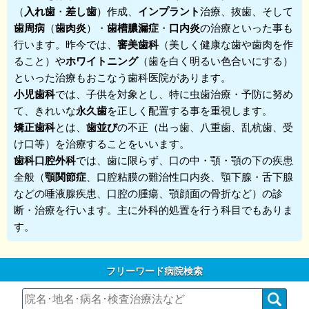
（
入れ歯
・
差し歯
）作成、
インプラント
治療、抜歯、そして
歯周病
（
歯肉炎
）・
歯槽膿漏症
・
口内炎
の治療といった事も
行います。昨今では、
審美歯科
（美しく健康な歯や歯肉を作
ること）や
ホワイトニング
（歯を白く明るい色合いにする）
といった治療もおこなう歯科医院があります。
小児歯科
では、子供を対象とし、特に虫歯治療・予防に努め
て、きれいな
永久歯
を正しく配置する事を重視します。
矯正歯科
とは、
歯並び
の不正（出っ歯、八重歯、乱杭歯、受
け口等）を治療することをいいます。
歯科口腔外科
では、歯に限らず、口の中・顎・顎の下の疾患
全般（
顎関節症
、口腔粘膜の難治性口内炎、顎下腺・舌下腺
などの唾液腺疾患、口腔の腫瘍、顎顔面の骨折など）の診
断・治療を行います。主に外科的処置を行う科目でもありま
す。
フリーワード病院検索