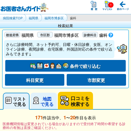
病院検索TOP
福岡県
福岡市博多区
歯科
検索結果
福岡県
福岡市博多区
歯科
さらに診療時間、ネット予約可、日曜・休日診療、女医、オン
ライン診療、夜間診療、在宅医療、外国語対応の条件で絞り込
みもできます↓
条件で絞り込む
科目変更
市郡変更
口コミを
リスト
地図
検索する
で見る
で見る
171
1
20
件該当中、
〜
件目を表示
医療機関情報は変更されている場合がありますので受付終了時間や希望する診
療科の有無は直接ご確認ください。