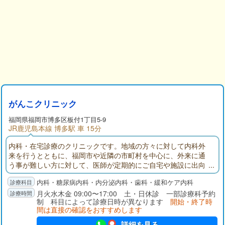
がんこクリニック
福岡県
福岡市博多区
板付1丁目5-9
JR鹿児島本線 博多駅 車 15分
内科・在宅診療のクリニックです。地域の方々に対して内科外
来を行うとともに、福岡市や近隣の市町村を中心に、外来に通
う事が難しい方に対して、医師が定期的にご自宅や施設に出向
いて診察を行っています。緊急対応を行う届け出も行ってお
内科・糖尿病内科・内分泌内科・歯科・緩和ケア内科
り、夜間や休日でも必要に応じて医師の診察や指示が行える体
制を取っています。最善の医療を提供することだけは決して妥
月火水木金 09:00〜17:00 土・日休診 一部診療科予約
制 科目によって診療日時が異なります
開始・終了時
協せずに「がんこ」でありたい。私たちは「がんこクリニッ
間は直接の確認をおすすめします
ク」です。
詳細を見る