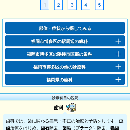
2
3
4
5
1
部位・症状から探してみる
福岡市博多区の駅周辺の歯科
福岡市博多区の隣接市区郡の歯科
福岡市博多区の他の診療科
福岡県の歯科
診療科目の説明
歯科
歯科
では、歯に関わる疾患・不正の治療と予防をします。
虫
歯
治療をはじめ、
歯石
除去、
歯垢
（
プラーク
）除去、
義歯