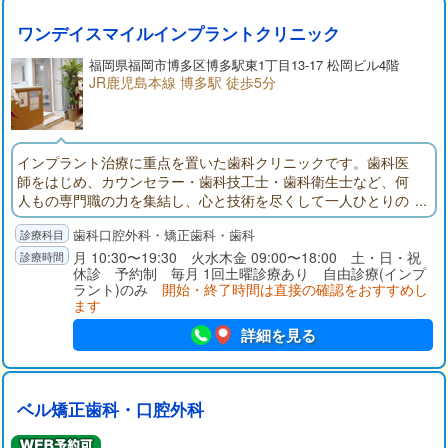
ワンデイスマイルインプラントクリニック
福岡県
福岡市博多区
博多駅東1丁目13-17 松岡ビル4階
JR鹿児島本線 博多駅 徒歩5分
インプラント治療に重点を置いた歯科クリニックです。歯科医
師をはじめ、カウンセラー・歯科技工士・歯科衛生士など、何
人もの専門職の力を集結し、心と技術を尽くして一人ひとりの
患者様に向き合っております。患者様が安全で安定した治療を
歯科口腔外科・矯正歯科・歯科
安心して受けていただけるような環境をご用意するため、設備
の充実と技術の研鑽をはかっております。どんなときにも患者
月 10:30〜19:30 火水木金 09:00〜18:00 土・日・祝
休診 予約制 毎月 1回土曜診療あり 自由診療(インプ
様を第一に考えた治療をご提供致します。お気軽にお越しくだ
ラント)のみ
開始・終了時間は直接の確認をおすすめし
さい。
ます
詳細を見る
ベル矯正歯科・口腔外科