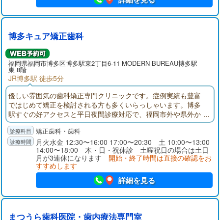
博多キュア矯正歯科
福岡県
福岡市博多区
博多駅東2丁目6-11 MODERN BUREAU博多駅
東 8階
JR博多駅 徒歩5分
優しい雰囲気の歯科矯正専門クリニックです。症例実績も豊富
ではじめて矯正を検討される方も多くいらっしゃいます。博多
駅すぐの好アクセスと平日夜間診療対応で、福岡市外や県外か
らの学生やビジネスマンからも選ばれています。またグループ
矯正歯科・歯科
内無料転院制度と見えない裏側矯正に特化していることから、
働きながらの矯正治療も効率的に通院いただけるので安心して
月火水金 12:30〜16:00 17:00〜20:30 土 10:00〜13:00
14:00〜18:00 木・日・祝休診 土曜祝日の場合は土日
治療できるのも当院の特徴です。
月が3連休になります
開始・終了時間は直接の確認をお
すすめします
詳細を見る
まつうら歯科医院・歯内療法専門室