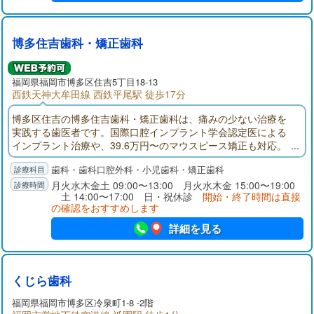
博多住吉歯科・矯正歯科
福岡県
福岡市博多区
住吉5丁目18-13
西鉄天神大牟田線 西鉄平尾駅 徒歩17分
博多区住吉の博多住吉歯科・矯正歯科は、痛みの少ない治療を
実践する歯医者です。国際口腔インプラント学会認定医による
インプラント治療や、39.6万円〜のマウスピース矯正も対応。
丁寧な説明と先進設備で、地域の皆さまの笑顔を支えます。
歯科・歯科口腔外科・小児歯科・矯正歯科
月火水木金土 09:00〜13:00 月火水木金 15:00〜19:00
土 14:00〜17:00 日・祝休診
開始・終了時間は直接
の確認をおすすめします
詳細を見る
くじら歯科
福岡県
福岡市博多区
冷泉町1-8 -2階