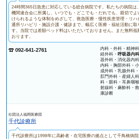
24時間365日急患に対応している総合病院です。私たちの病院は
機関連合会に所属し、いつでも・どこでも・だれでも、親切でよ
けられるような体制をめざして、救急医療・慢性疾患管理・リハ
通所リハビリ・施設介護・健診まで、幅広く医療・福祉活動に取
す。当院では差額ベッド料はいただいておりません。また無料低
おります。
内科・外科・精神
092-641-2761
経外科・
呼吸器内
器外科・消化器内
内科・胸部外科・
成外科・乳腺外科
肛門外科・産婦人
科・眼科・耳鼻咽
射線科・麻酔科・
康診断
社団法人福岡医療団
千代診療所
千代診療所は1998年に高齢者・在宅医療の拠点として千鳥橋病