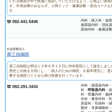
いた雰囲気の中で快適に受診していただけるよう、心地よい環境
す。外来診療のみならず、人間ドック・健康診断・宿泊コースも
す。
内科・婦人科・放
092-441-5446
循環器内科・消化
尿病内科・健康診
社会医療法人
原三信病院
原三信病院は明治１２年６月１２日に外科医院として誕生しまし
歴史と伝統を大切にし、「病人のための病院」を基本理念に、患
療する病院づくりを心掛け医療を行っています。
内科・循環器内科
092-291-3434
科・
呼吸器内科
・
科・腎臓内科・脳
外科・整形外科・
尿器科・性病科・
眼科・耳鼻咽喉科