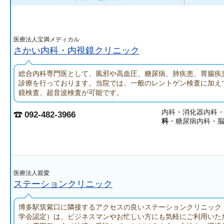
医療法人宝満メディカル
さかい内科・内視鏡クリニック
総合内科専門医として、風邪や高血圧、糖尿病、肺疾患、胃腸疾
診療を行っております。当院では、一般のレントゲン検査に加え
鏡検査、超音波検査が可能です。
内科・消化器内科
092-482-3966
科
・糖尿病内科・
医療法人親愛
ステーションクリニック
博多駅筑紫口に隣接するアクセスの良いステーションクリニック
学会認定）は、ビジネスマンやお忙しい方にも気軽にご利用いた