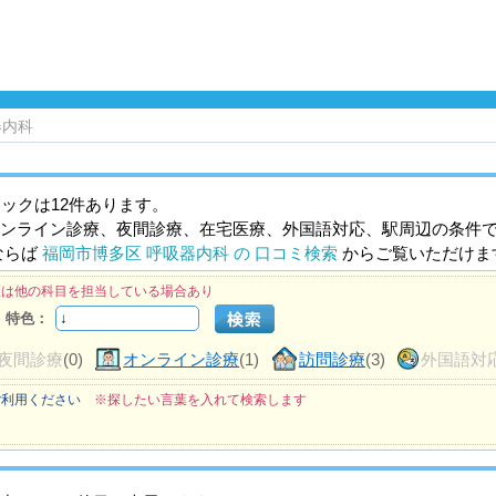
器内科
ックは12件あります。
ンライン診療、夜間診療、在宅医療、外国語対応、駅周辺の条件
ならば
福岡市博多区 呼吸器内科 の 口コミ検索
からご覧いただけま
医は他の科目を担当している場合あり
特色：
夜間診療
(0)
オンライン診療
(1)
訪問診療
(3)
外国語対
ご利用ください
※探したい言葉を入れて検索します