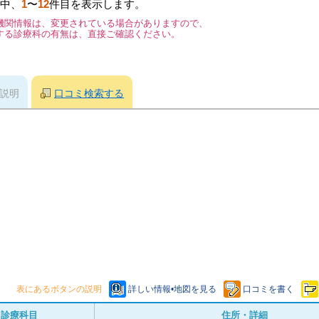
中、
1
〜
12
件目を表示します。
機関情報は、変更されている場合がありますので、
する診療科の有無は、直接ご確認ください。
説明
口コミ検索する
表にあるボタンの説明
詳しい情報•地図を見る
口コミを書く
診療科目
住所・詳細