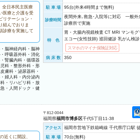
、全日本民主医療
95台(外来4時間まで無料)
駐 車 場
い医療と介護を受
夜間外来､救急･入院等に対応 一般外
ビリテーション・
診療時間
診療所で実施
り組んでおりま
額診療を実施して
胃・大腸内視鏡検査 CT MRI マンモ
エコー(女性技師) 巡回健診 乳がん検診
特 色
スマホのマイナ保険証対応
科・脳神経内科・脳神
科
・呼吸器外科・消化
350
病 床 数
科・腎臓内科・循環器
小児科・整形外科・形
・皮膚科・泌尿器科・
科・婦人科・内分泌内
喉科・リハビリ科・放
救急・人間ドック・健
〒812-0044
福岡県
福岡市博多区
千代5丁目11-38
福岡市営地下鉄箱崎線 千代県庁口駅 徒
アクセス
院の近くに開設、
70台(無料)
駐 車 場