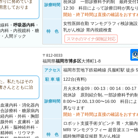
作りに努めていま
祝休診 一部診療科予約制 最終受付17
診療時間
用意しておりま
12:30 科目によって診療日時が異な
開始・終了時間は直接の確認をおすす
女性医師在勤 マンモグラフィ検診施
射線科・
呼吸器内科
・
乳がん検診 胃内視鏡検査
器内科・内視鏡科・糖
特 色
断・人間ドック
スマホのマイナ保険証対応
〒812-0033
福岡県
福岡市博多区
大博町1-8
福岡市営地下鉄箱崎線 呉服町駅 徒歩 
アクセス
122台(有料)
駐 車 場
た。私たちはその
者さんとともに治
月火水木金09：00-13：00 14：00-
祝休診 原則紹介制､一部診療科予約
診療時間
8:00〜12:00､13:00〜16:00 科
・血液内科・消化器内
異なります
総合診療科・糖尿病内
開始・終了時間は直接の確認をおすす
神経内科・外科・胸部
乳腺外科・皮膚科・泌
ロボット支援手術ダビンチ 胃・大腸内
婦人科・脳神経外科・
MRI マンモグラフィー 超音波エコー検
・精神科・リウマチ
特 色
眠時無呼吸症候群 乳がん検診