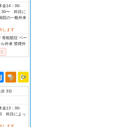
金14：00-
2:30〜 科目に
病院の一般外来
めします
 骨粗鬆症 ペー
ール外来 禁煙外
対応
歩 3分
金13：00-
30 科目によっ
めします