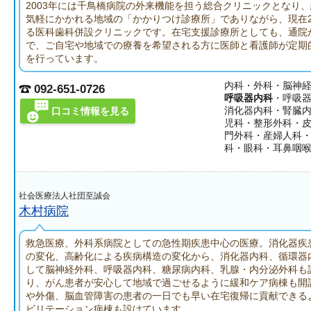
2003年には千鳥橋病院の外来機能を担う総合クリニックとなり
気軽にかかれる地域の「かかりつけ診療所」でありながら、現在2
る医科歯科併設クリニックです。在宅支援診療所としても、通院
で、ご自宅や地域での療養を希望される方に医師と看護師が定期
を行っています。
内科・外科・脳神
092-651-0726
呼吸器内科
・呼吸
消化器内科・腎臓
口コミ情報を見る
児科・整形外科・
門外科・産婦人科
科・眼科・耳鼻咽
社会医療法人社団至誠会
木村病院
救急医療、外科系病院としての急性期疾患中心の医療。消化器疾
の変化、高齢化による疾病構造の変化から、消化器内科、循環器
して脳神経外科、呼吸器内科、糖尿病内科、乳腺・内分泌外科も
り、がん患者が安心して地域で過ごせるように緩和ケア病棟も開
や外傷、脳血管障害の患者の一日でも早い在宅復帰に貢献できる
ビリテーション病棟も設けています。