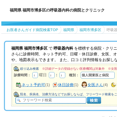
福岡県 福岡市博多区の呼吸器内科の病院とクリニック
お医者さんガイド病院検索TOP
福岡県
福岡市博多区
呼吸
福岡県
福岡市博多区
で
呼吸器内科
を標榜する病院・クリニ
さらに診療時間、ネット予約可、日曜・休日診療、女医、オ
や、地図表示もできます。 また、口コミ評判情報をお探し
絞り込み検索
※詳細データの登録がない医療機関は対象外 ※女
曜日
：
診療時間：
種別：
ネット予約可
(1)
休日診療
(1)
女医さん
(4)
院名、疾病名、治療方法などでお探しならば、フリーワード検索を