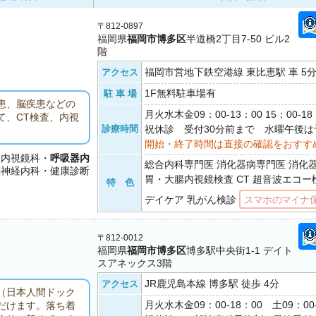
〒812-0897
福岡県
福岡市博多区
半道橋2丁目7-50 ビル2
階
福岡市営地下鉄空港線 東比恵駅 車 5
アクセス
1F無料駐車場有
駐 車 場
患、脳疾患などの
月火水木金09：00-13：00 15：00-
て、CT検査、内視
診療時間
祝休診 受付30分前まで 水曜午後は
開始・終了時間は直接の確認をおすす
・内視鏡科・
呼吸器内
総合内科専門医 消化器病専門医 消化
脳神経内科・健康診断
胃・大腸内視鏡検査 CT 超音波エコー
特 色
デイケア 乳がん検診
スマホのマイナ
〒812-0012
福岡県
福岡市博多区
博多駅中央街1-1 デイト
スアネックス3階
JR鹿児島本線 博多駅 徒歩 4分
アクセス
（日本人間ドック
月火水木金09：00-18：00 土09：00
だけます。落ち着