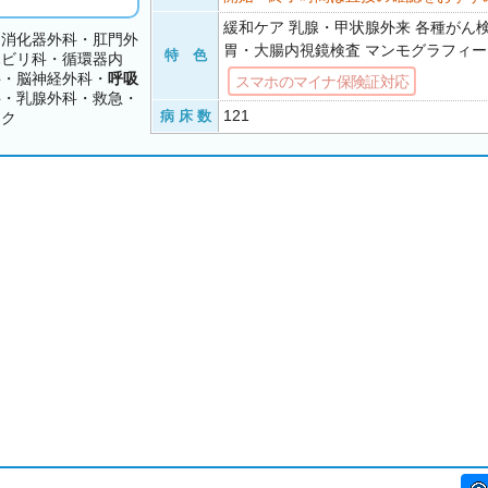
緩和ケア 乳腺・甲状腺外来 各種がん検診
・消化器外科・肛門外
胃・大腸内視鏡検査 マンモグラフィー
特 色
ハビリ科・循環器内
科・脳神経外科・
呼吸
スマホのマイナ保険証対応
科・乳腺外科・救急・
121
病 床 数
ック