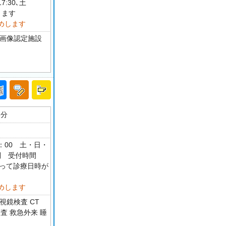
:30､土
ります
めします
設画像認定施設
5分
17：00 土・日・
制 受付時間
目によって診療日時が
めします
視鏡検査 CT
査 救急外来 睡