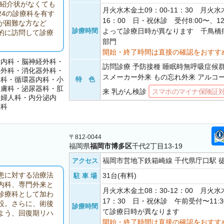
、紹介状がなくても
月火水木金土09：00-11：30 月火水木
4の診療科を有す
16：00 日・祝休診 受付8:00〜、1
が困難な方など
診療時間
よって診療日時が異なります 千鳥橋
的に訪問して診療
部門
開始・終了時間は直接の確認をおすす
経内科・脳神経外科・
訪問診療 予防接種 睡眠時無呼吸症候群
器外科・消化器外科・
スメーカー外来 もの忘れ外来 アルコ
内科・循環器内科・小
特 色
皮膚科・泌尿器科・肛
来 乳がん検診
スマホのマイナ保険証
・婦人科・内分泌内
喉科
〒812-0044
福岡県
福岡市博多区
千代2丁目13-19
福岡市営地下鉄箱崎線 千代県庁口駅 徒
アクセス
患に対する治療法
31台(有料)
駐 車 場
内科、専門外来と
月火水木金土08：30-12：00 月火水木
診療科として加わ
17：30 日・祝休診 午前受付〜11:
設。さらに、術後
診療時間
て診療日時が異なります
よう、回復期リハ
開始・終了時間は直接の確認をおすす