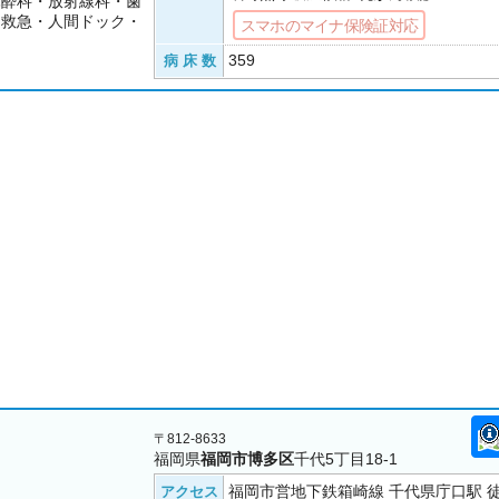
麻酔科・放射線科・歯
・救急・人間ドック・
スマホのマイナ保険証対応
359
病 床 数
〒812-8633
福岡県
福岡市博多区
千代5丁目18-1
福岡市営地下鉄箱崎線 千代県庁口駅 徒
アクセス