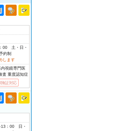
分
18：00 土・日・
予約制
めします
器内視鏡専門医
検査 重度認知症
保険証対応
-13：00 日・