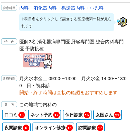
内科
・
消化器内科
・
循環器内科
・
小児科
↑科目名をクリックして該当する医療機関一覧が見ら
れます
医師2名 消化器病専門医 肝臓専門医 総合内科専門
医 予防接種
月火水木金土 09:00〜13:00 月火水金 14:00〜18:0
0 日・祝休診
開始・終了時間は直接の確認をおすすめします
この地域で内科の
口コミ
ネット予約
休日診療
女医さん
15
17
16
21
夜間診療
オンライン診療
訪問診療
6
16
17