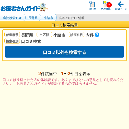
病院検索TOP
長野県
小諸市
内科の口コミ情報
口コミ検索結果
長野県
小諸市
内科
口コミ検索
口コミ以外も検索する
2
1
2
件該当中、
〜
件目を表示
口コミは投稿された方の体験談です。あくまでひとつの意見としてお読みくだ
さい。「お医者さんガイド」が保証するものではありません。