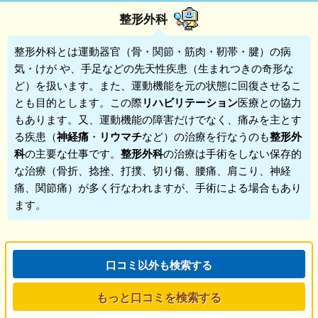
整形外科
整形外科
とは運動器官（骨・関節・筋肉・靭帯・腱）の病
気・けが や、手足などの先天性疾患（生まれつきの奇形な
ど）を扱います。また、運動機能を元の状態に回復させるこ
とも目的とします。この際
リハビリテーション
医療との協力
もあります。又、運動機能の障害だけでなく、痛みを主とす
る疾患（
神経痛
・
リウマチ
など）の治療を行なうのも
整形外
科
の主要な仕事です。
整形外科
の治療は手術をしない保存的
な治療（骨折、捻挫、打撲、切り傷、腰痛、肩こり、神経
痛、関節痛）が多く行なわれますが、手術による場合もあり
ます。
口コミ以外も検索する
もっと口コミを検索する