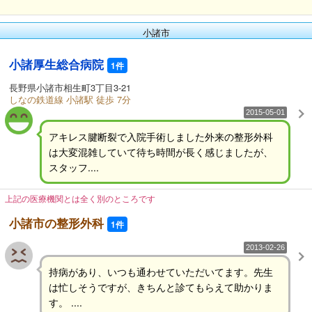
小諸市
小諸厚生総合病院
1件
長野県小諸市相生町3丁目3-21
しなの鉄道線 小諸駅 徒歩 7分
2015-05-01
アキレス腱断裂で入院手術しました外来の整形外科
は大変混雑していて待ち時間が長く感じましたが、
スタッフ....
上記の医療機関とは全く別のところです
小諸市の整形外科
1件
2013-02-26
持病があり、いつも通わせていただいてます。先生
は忙しそうですが、きちんと診てもらえて助かりま
す。 ....