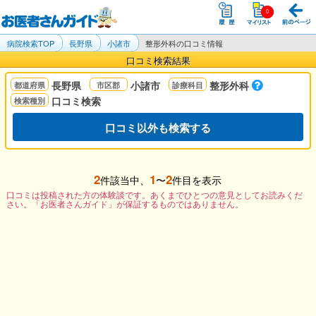
病院検索TOP
長野県
小諸市
整形外科の口コミ情報
口コミ検索結果
長野県
小諸市
整形外科
口コミ検索
口コミ以外も検索する
2
1
2
件該当中、
〜
件目を表示
口コミは投稿された方の体験談です。あくまでひとつの意見としてお読みくだ
さい。「お医者さんガイド」が保証するものではありません。