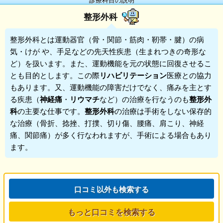
整形外科
整形外科
とは運動器官（骨・関節・筋肉・靭帯・腱）の病
気・けが や、手足などの先天性疾患（生まれつきの奇形な
ど）を扱います。また、運動機能を元の状態に回復させるこ
とも目的とします。この際
リハビリテーション
医療との協力
もあります。又、運動機能の障害だけでなく、痛みを主とす
る疾患（
神経痛
・
リウマチ
など）の治療を行なうのも
整形外
科
の主要な仕事です。
整形外科
の治療は手術をしない保存的
な治療（骨折、捻挫、打撲、切り傷、腰痛、肩こり、神経
痛、関節痛）が多く行なわれますが、手術による場合もあり
ます。
口コミ以外も検索する
もっと口コミを検索する