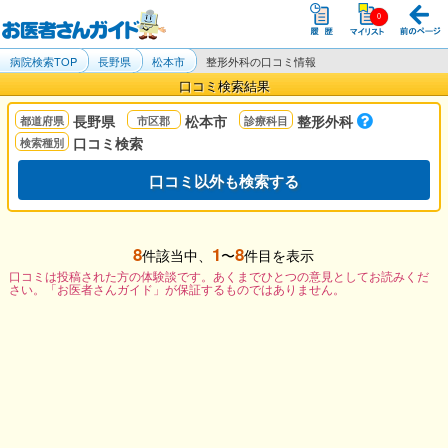
病院検索TOP
長野県
松本市
整形外科の口コミ情報
口コミ検索結果
長野県
松本市
整形外科
口コミ検索
口コミ以外も検索する
8
1
8
件該当中、
〜
件目を表示
口コミは投稿された方の体験談です。あくまでひとつの意見としてお読みくだ
さい。「お医者さんガイド」が保証するものではありません。