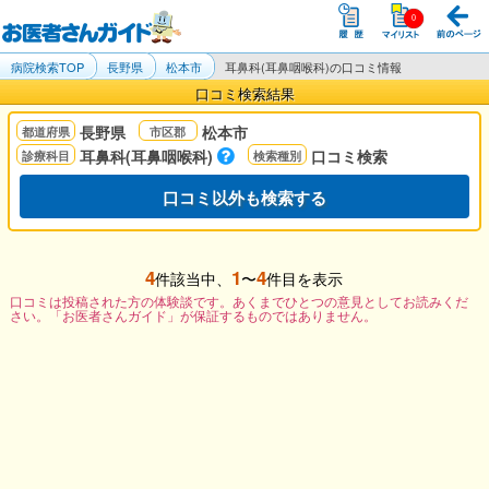
病院検索TOP
長野県
松本市
耳鼻科(耳鼻咽喉科)の口コミ情報
口コミ検索結果
長野県
松本市
耳鼻科(耳鼻咽喉科)
口コミ検索
口コミ以外も検索する
4
1
4
件該当中、
〜
件目を表示
口コミは投稿された方の体験談です。あくまでひとつの意見としてお読みくだ
さい。「お医者さんガイド」が保証するものではありません。