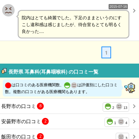
2015-07-16
院内はとても綺麗でした。下足のままというのにす
こし違和感は感じましたが、待合室もとても明るく
良かった....
1
長野県 耳鼻科(耳鼻咽喉科) の口コミ一覧
は口コミのある医療機関数、
は評価別にした口コミ
数。複数の口コミがある医療機関もあります。
長野市の口コミ
8
2
13
安曇野市の口コミ
2
1
4
飯田市の口コミ
2
3