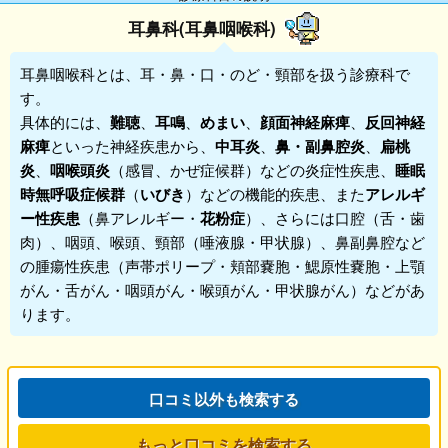
耳鼻科(耳鼻咽喉科)
耳鼻咽喉科
とは、耳・鼻・口・のど・頸部を扱う診療科で
す。
具体的には、
難聴
、
耳鳴
、
めまい
、
顔面神経麻痺
、
反回神経
麻痺
といった神経疾患から、
中耳炎
、
鼻・副鼻腔炎
、
扁桃
炎
、
咽喉頭炎
（感冒、かぜ症候群）などの炎症性疾患、
睡眠
時無呼吸症候群
（
いびき
）などの機能的疾患、また
アレルギ
ー性疾患
（鼻アレルギー・
花粉症
）、さらには口腔（舌・歯
肉）、咽頭、喉頭、頸部（唾液腺・甲状腺）、鼻副鼻腔など
の腫瘍性疾患（声帯ポリープ・頬部嚢胞・鰓原性嚢胞・上顎
がん・舌がん・咽頭がん・喉頭がん・甲状腺がん）などがあ
ります。
口コミ以外も検索する
もっと口コミを検索する