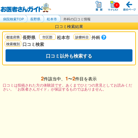
病院検索TOP
長野県
松本市
外科の口コミ情報
口コミ検索結果
長野県
松本市
外科
口コミ検索
口コミ以外も検索する
2
1
2
件該当中、
〜
件目を表示
口コミは投稿された方の体験談です。あくまでひとつの意見としてお読みくだ
さい。「お医者さんガイド」が保証するものではありません。