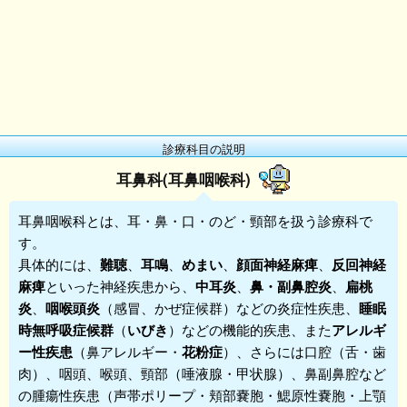
診療科目の説明
耳鼻科(耳鼻咽喉科)
耳鼻咽喉科
とは、耳・鼻・口・のど・頸部を扱う診療科で
す。
具体的には、
難聴
、
耳鳴
、
めまい
、
顔面神経麻痺
、
反回神経
麻痺
といった神経疾患から、
中耳炎
、
鼻・副鼻腔炎
、
扁桃
炎
、
咽喉頭炎
（感冒、かぜ症候群）などの炎症性疾患、
睡眠
時無呼吸症候群
（
いびき
）などの機能的疾患、また
アレルギ
ー性疾患
（鼻アレルギー・
花粉症
）、さらには口腔（舌・歯
肉）、咽頭、喉頭、頸部（唾液腺・甲状腺）、鼻副鼻腔など
の腫瘍性疾患（声帯ポリープ・頬部嚢胞・鰓原性嚢胞・上顎