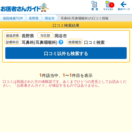
病院検索TOP
長野県
岡谷市
耳鼻科(耳鼻咽喉科)の口コミ情報
口コミ検索結果
長野県
岡谷市
耳鼻科(耳鼻咽喉科)
口コミ検索
口コミ以外も検索する
1
1
1
件該当中、
〜
件目を表示
口コミは投稿された方の体験談です。あくまでひとつの意見としてお読みくだ
さい。「お医者さんガイド」が保証するものではありません。