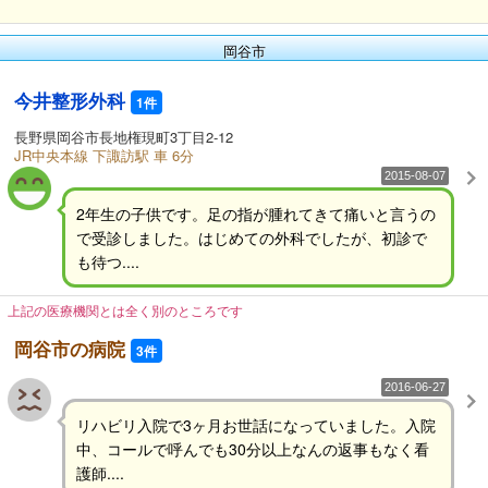
岡谷市
今井整形外科
1件
長野県岡谷市長地権現町3丁目2-12
JR中央本線 下諏訪駅 車 6分
2015-08-07
2年生の子供です。足の指が腫れてきて痛いと言うの
で受診しました。はじめての外科でしたが、初診で
も待つ....
上記の医療機関とは全く別のところです
岡谷市の病院
3件
2016-06-27
リハビリ入院で3ヶ月お世話になっていました。入院
中、コールで呼んでも30分以上なんの返事もなく看
護師....