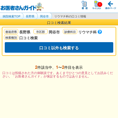
病院検索TOP
長野県
岡谷市
リウマチ科の口コミ情報
口コミ検索結果
長野県
岡谷市
リウマチ科
口コミ検索
口コミ以外も検索する
2
1
2
件該当中、
〜
件目を表示
口コミは投稿された方の体験談です。あくまでひとつの意見としてお読みくだ
さい。「お医者さんガイド」が保証するものではありません。