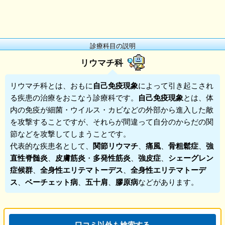
診療科目の説明
リウマチ科
リウマチ科
とは、おもに
自己免疫現象
によって引き起こされ
る疾患の治療をおこなう診療科です。
自己免疫現象
とは、体
内の免疫が細菌・ウイルス・カビなどの外部から進入した敵
を攻撃することですが、それらが間違って自分のからだの関
節などを攻撃してしまうことです。
代表的な疾患名として、
関節リウマチ
、
痛風
、
骨粗鬆症
、
強
直性脊髄炎
、
皮膚筋炎
・
多発性筋炎
、
強皮症
、
シェーグレン
症候群
、
全身性エリテマトーデス
、
全身性エリテマトーデ
ス
、
ベーチェット病
、
五十肩
、
膠原病
などがあります。
口コミ以外も検索する