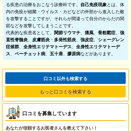
る疾患の治療をおこなう診療科です。
自己免疫現象
とは、体
内の免疫が細菌・ウイルス・カビなどの外部から進入した敵
を攻撃することですが、それらが間違って自分のからだの関
節などを攻撃してしまうことです。
代表的な疾患名として、
関節リウマチ
、
痛風
、
骨粗鬆症
、
強
直性脊髄炎
、
皮膚筋炎
・
多発性筋炎
、
強皮症
、
シェーグレン
症候群
、
全身性エリテマトーデス
、
全身性エリテマトーデ
ス
、
ベーチェット病
、
五十肩
、
膠原病
などがあります。
口コミ以外も検索する
もっと口コミを検索する
口コミを募集しています
あなたが信頼するお医者さんを教えて下さい！