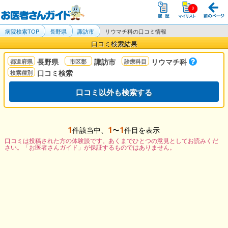
病院検索TOP
長野県
諏訪市
リウマチ科の口コミ情報
口コミ検索結果
長野県
諏訪市
リウマチ科
口コミ検索
口コミ以外も検索する
1
1
1
件該当中、
〜
件目を表示
口コミは投稿された方の体験談です。あくまでひとつの意見としてお読みくだ
さい。「お医者さんガイド」が保証するものではありません。