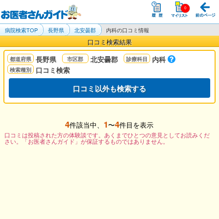
病院検索TOP
長野県
北安曇郡
内科の口コミ情報
口コミ検索結果
長野県
北安曇郡
内科
口コミ検索
口コミ以外も検索する
4
1
4
件該当中、
〜
件目を表示
口コミは投稿された方の体験談です。あくまでひとつの意見としてお読みくだ
さい。「お医者さんガイド」が保証するものではありません。