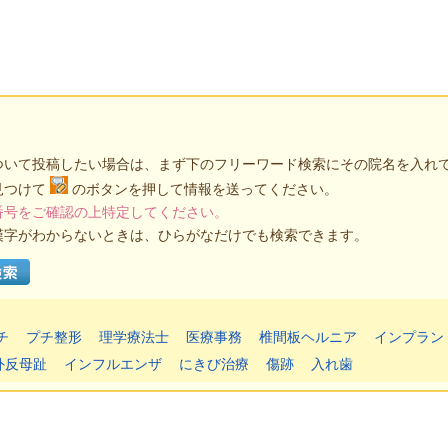
ついて投稿したい場合は、まず下のフリーワード検索にその院名を入れ
見つけて
のボタンを押して情報を送ってください。
番号をご確認の上特定してください。
漢字がわからないときは、ひらがなだけでも検索できます。
チ
プチ整形
理学療法士
医療事務
椎間板ヘルニア
インプラン
外反母趾
インフルエンザ
にきび治療
傷跡
入れ歯