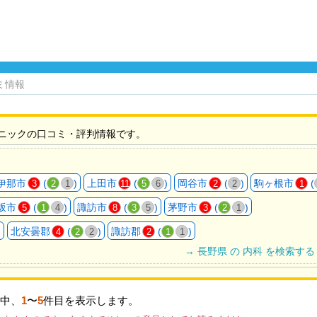
ミ情報
ニックの口コミ・評判情報です。
伊那市
(
)
上田市
(
)
岡谷市
(
)
駒ヶ根市
(
3
2
1
11
5
6
2
2
1
坂市
(
)
諏訪市
(
)
茅野市
(
)
5
1
4
8
3
5
3
2
1
)
北安曇郡
(
)
諏訪郡
(
)
4
2
2
2
1
1
→ 長野県 の 内科 を検索する
中、
1
〜
5
件目を表示します。