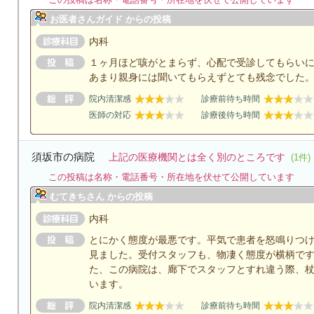
お医者さんガイド からの投稿
内科
１ヶ月ほど咳がとまらず、心配で受診してもらい
あまり親身には聞いてもらえずとても残念でした
院内清潔感
診療前待ち時間
医師の対応
診療後待ち時間
須坂市の病院
上記の医療機関とは全く別のところです
(1件)
この投稿は名称・電話番号・所在地を伏せて公開しています
むてきちさん からの投稿
内科
とにかく態度が最悪です。平気で患者を怒鳴りつ
見ました。受付スタッフも、物凄く態度が横柄で
た、この病院は、廊下でスタッフとすれ違う際、
います。
院内清潔感
診療前待ち時間