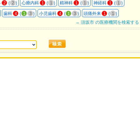
科
(
)
心療内科
(
)
精神科
(
)
神経科
(
)
2
2
1
1
1
1
1
1
歯科
(
)
小児歯科
(
)
頭痛外来
(
)
4
1
3
4
1
3
1
1
→ 須坂市 の医療機関を検索する