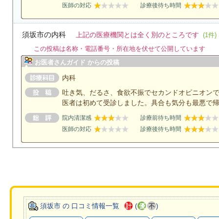
医師の対応
診療後待ち時間
須坂市の内科
上記の医療機関とは全く別のところです
(1件)
この投稿は名称・電話番号・所在地を伏せて公開しています
お医者さんガイド からの投稿
内科
吐き気、だるさ、食欲不振でセカンドオピニオン
医者は初めて受診しました。具合も気分も最悪で
院内清潔感
診療前待ち時間
医師の対応
診療後待ち時間
須坂市 の 口コミ情報一覧
(
)
計
優
不