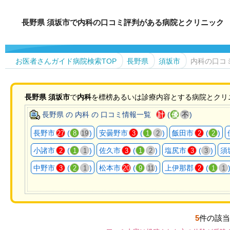
長野県 須坂市で内科の口コミ評判がある病院とクリニック
お医者さんガイド病院検索TOP
長野県
須坂市
内科の口コ
長野県
須坂市
で
内科
を標榜あるいは診療内容とする病院とクリ
長野県 の 内科 の 口コミ情報一覧
(
)
計
優
不
長野市
(
)
安曇野市
(
)
飯田市
(
)
27
8
19
3
1
2
2
2
小諸市
(
)
佐久市
(
)
塩尻市
(
)
須
2
1
1
3
1
2
3
3
中野市
(
)
松本市
(
)
上伊那郡
(
3
2
1
20
9
11
2
1
1
5
件の該当