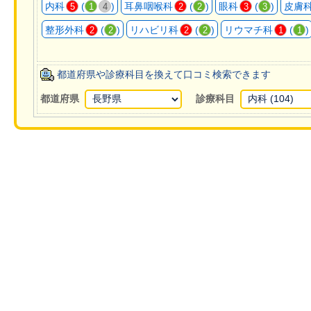
内科
(
)
耳鼻咽喉科
(
)
眼科
(
)
皮膚
5
1
4
2
2
3
3
整形外科
(
)
リハビリ科
(
)
リウマチ科
(
)
2
2
2
2
1
1
都道府県や診療科目を換えて口コミ検索できます
都道府県
診療科目