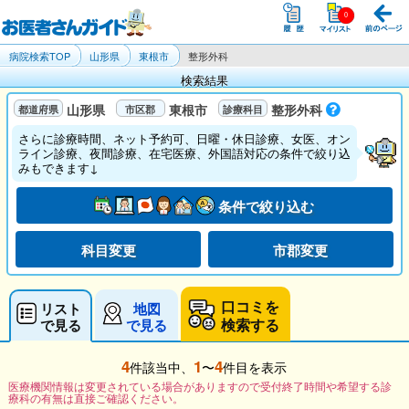
病院検索TOP
山形県
東根市
整形外科
検索結果
山形県
東根市
整形外科
さらに診療時間、ネット予約可、日曜・休日診療、女医、オン
ライン診療、夜間診療、在宅医療、外国語対応の条件で絞り込
みもできます↓
条件で絞り込む
科目変更
市郡変更
口コミを
リスト
地図
検索する
で見る
で見る
4
1
4
件該当中、
〜
件目を表示
医療機関情報は変更されている場合がありますので受付終了時間や希望する診
療科の有無は直接ご確認ください。