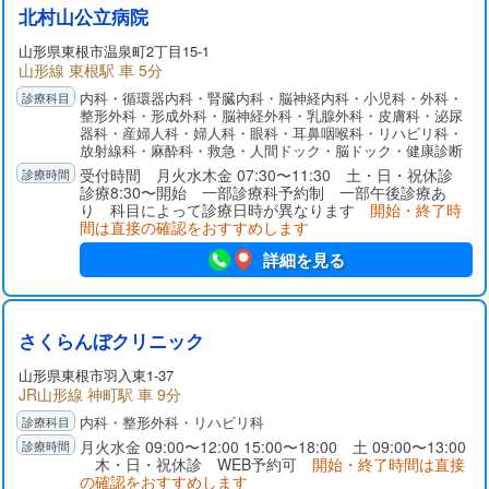
北村山公立病院
山形県
東根市
温泉町2丁目15-1
山形線 東根駅 車 5分
内科・循環器内科・腎臓内科・脳神経内科・小児科・外科・
整形外科・形成外科・脳神経外科・乳腺外科・皮膚科・泌尿
器科・産婦人科・婦人科・眼科・耳鼻咽喉科・リハビリ科・
放射線科・麻酔科・救急・人間ドック・脳ドック・健康診断
受付時間 月火水木金 07:30〜11:30 土・日・祝休診
診療8:30〜開始 一部診療科予約制 一部午後診療あ
り 科目によって診療日時が異なります
開始・終了時
間は直接の確認をおすすめします
詳細を見る
さくらんぼクリニック
山形県
東根市
羽入東1-37
JR山形線 神町駅 車 9分
内科・整形外科・リハビリ科
月火水金 09:00〜12:00 15:00〜18:00 土 09:00〜13:00
木・日・祝休診 WEB予約可
開始・終了時間は直接
の確認をおすすめします