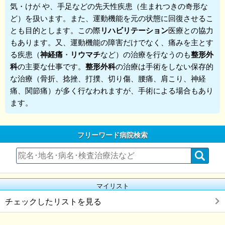
気・けが や、手足などの先天性疾患（生まれつきの奇形な
ど）を扱います。また、運動機能を元の状態に回復させるこ
とも目的とします。この際
リハビリテーション
医療との協力
もあります。又、運動機能の障害だけでなく、痛みを主とす
る疾患（
神経痛
・
リウマチ
など）の治療を行なうのも
整形外
科
の主要な仕事です。
整形外科
の治療は手術をしない保存的
な治療（骨折、捻挫、打撲、切り傷、腰痛、肩こり、神経
痛、関節痛）が多く行なわれますが、手術による場合もあり
ます。
フリーワード病院検索
マイリスト
チェックしたリストを見る