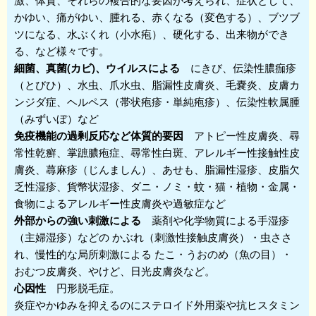
かゆい、痛がゆい、腫れる、赤くなる（変色する）、ブツブ
ツになる、水ぶくれ（小水疱）、硬化する、出来物ができ
る、など様々です。
細菌、真菌(カビ)、ウイルスによる
にきび、伝染性膿痂疹
（とびひ）、水虫、爪水虫、脂漏性皮膚炎、毛嚢炎、皮膚カ
ンジダ症、ヘルペス（帯状疱疹・単純疱疹）、伝染性軟属腫
（みずいぼ）など
免疫機能の過剰反応など体質的要因
アトピー性皮膚炎、尋
常性乾癬、掌蹠膿疱症、尋常性白斑、アレルギー性接触性皮
膚炎、蕁麻疹（じんましん）、あせも、脂漏性湿疹、皮脂欠
乏性湿疹、貨幣状湿疹、ダニ・ノミ・蚊・猫・植物・金属・
食物によるアレルギー性皮膚炎や過敏症など
外部からの強い刺激による
薬剤や化学物質による手湿疹
（主婦湿疹）などの かぶれ（刺激性接触皮膚炎）・虫ささ
れ、慢性的な局所刺激による たこ・うおのめ（魚の目）・
おむつ皮膚炎、やけど、日光皮膚炎など。
心因性
円形脱毛症。
炎症やかゆみを抑えるのにステロイド外用薬や抗ヒスタミン