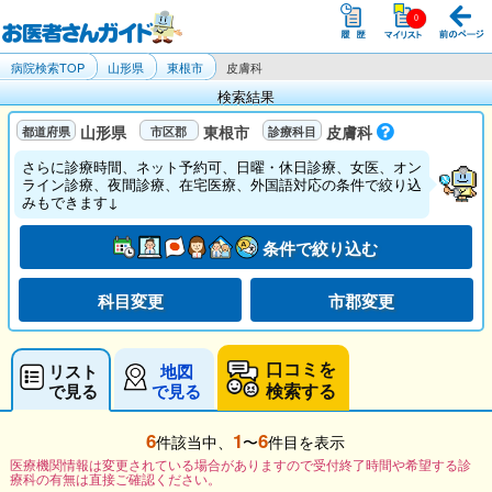
病院検索TOP
山形県
東根市
皮膚科
検索結果
山形県
東根市
皮膚科
さらに診療時間、ネット予約可、日曜・休日診療、女医、オン
ライン診療、夜間診療、在宅医療、外国語対応の条件で絞り込
みもできます↓
条件で絞り込む
科目変更
市郡変更
口コミを
リスト
地図
検索する
で見る
で見る
6
1
6
件該当中、
〜
件目を表示
医療機関情報は変更されている場合がありますので受付終了時間や希望する診
療科の有無は直接ご確認ください。