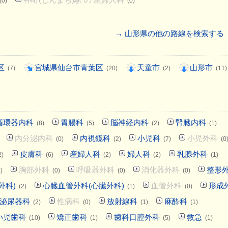
(0)
(0)
→ 山形県の他の路線を検索する
区
宮城県仙台市青葉区
天童市
山形市
(7)
(20)
(2)
(11)
循環器内科
胃腸科
脳神経内科
腎臓内科
(8)
(5)
(2)
(1)
内分泌内科
内視鏡科
小児科
小児外科
(0)
(2)
(7)
(0
皮膚科
産婦人科
婦人科
乳腺外科
2)
(6)
(2)
(2)
(1)
胸部外科
呼吸器外科
消化器外科
整形
)
(0)
(0)
(0)
外科)
心臓血管外科(心臓外科)
血管外科
形成
(2)
(1)
(0)
泌尿器科
性病科
放射線科
麻酔科
(2)
(0)
(1)
(1)
小児歯科
矯正歯科
歯科口腔外科
救急
(10)
(1)
(5)
(1)