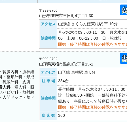
〒999-3706
山形県
東根市
三日町4丁目1-30
山形線 さくらんぼ東根駅 車 10分
アクセス
月火水木金09：00-11：30 月火水金1
診療時間
00 土09：00-12：00 日・祝休診
開始・終了時間は直接の確認をおすす
〒999-3792
山形県
東根市
温泉町2丁目15-1
・腎臓内科・脳神経
山形線 東根駅 車 5分
アクセス
科・整形外科・形成
384台
駐 車 場
・乳腺外科・皮膚
婦人科
・婦人科・眼
受付時間 月火水木金07：30-11：3
リハビリ科・放射線
診 診療8:30〜開始 一部診療科予
・人間ドック・脳ド
診療時間
療あり 科目によって診療日時が異な
開始・終了時間は直接の確認をおすす
360
病 床 数