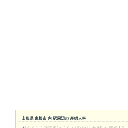
山形県 東根市 内 駅周辺の 産婦人科
さくらんぼ東根(さくらんぼひがしね)駅 の 産婦人科