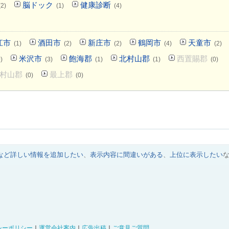
脳ドック
健康診断
(2)
(1)
(4)
江市
酒田市
新庄市
鶴岡市
天童市
(1)
(2)
(2)
(4)
(2)
米沢市
飽海郡
北村山郡
西置賜郡
)
(3)
(1)
(1)
(0)
村山郡
最上郡
(0)
(0)
など詳しい情報を追加したい
、
表示内容に間違いがある
、
上位に表示したい
シーポリシー
｜
運営会社案内
｜
広告出稿
｜
ご意見ご質問