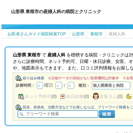
山形県 東根市の産婦人科の病院とクリニック
お医者さんガイド病院検索TOP
山形県
東根市
産婦人科
山形県
東根市
で
産婦人科
を標榜する病院・クリニックは2
さらに診療時間、ネット予約可、日曜・休日診療、女医、オ
や、地図表示もできます。 また、口コミ評判情報をお探し
絞り込み検索
※詳細データの登録がない医療機関は対象外 ※女
曜日
：
診療時間：
種別：
ネット予約可
(0)
休日診療
(0)
女医さん
(0)
院名、疾病名、治療方法などでお探しならば、フリーワード検索を