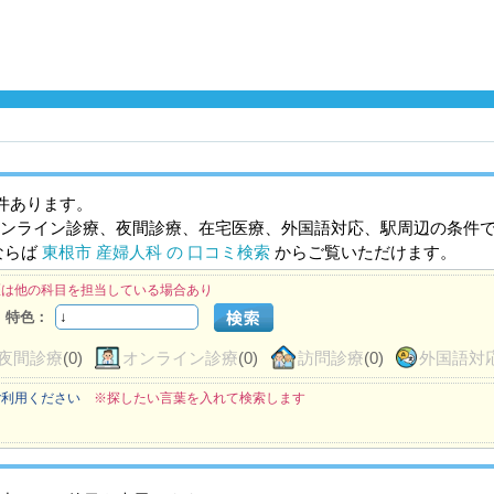
件あります。
ンライン診療、夜間診療、在宅医療、外国語対応、駅周辺の条件
ならば
東根市 産婦人科 の 口コミ検索
からご覧いただけます。
医は他の科目を担当している場合あり
特色：
夜間診療
(0)
オンライン診療
(0)
訪問診療
(0)
外国語対
ご利用ください
※探したい言葉を入れて検索します