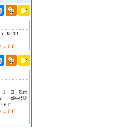
5：00-18：
めします
0 土・日・祝休
約制 一部午後診
ります
めします