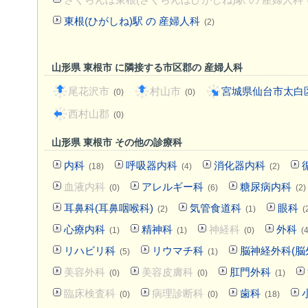
東根(ひがしね)駅 の 産婦人科
(2)
山形県 東根市 に隣接する市区郡の 産婦人科
尾花沢市
村山市
宮城県仙台市太白
(0)
(0)
西村山郡
(0)
山形県 東根市 その他の診療科
内科
呼吸器内科
消化器内科
(18)
(4)
(2)
血液内科
アレルギー科
糖尿病内科
(0)
(6)
(2)
耳鼻科(耳鼻咽喉科)
気管食道科
眼科
(2)
(1)
(
心療内科
精神科
神経科
外科
(1)
(1)
(0)
(4
リハビリ科
リウマチ科
脳神経外科(脳
(5)
(1)
美容外科
美容皮膚科
肛門外科
(0)
(0)
(1)
臨床検査科
病理診断科
歯科
(0)
(0)
(18)