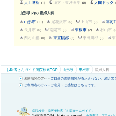
人工透析
漢方・東洋医学
人間ドック
(1)
(0)
山形県 内の 産婦人科
山形市
尾花沢市
上山市
寒河
(11)
(0)
(0)
長井市
南陽市
東根市
村山市
(0)
(0)
(2)
(0
西村山郡
東置賜郡
東田川郡
東
(0)
(2)
(0)
お医者さんガイド病院検索TOP
山形県
東根市
産婦人科
医療機関の方へ -
ご自身の医療機関が表示されない
、
紹介文
ご利用者の方へ - ご意見・ご感想はこちらです。
病院検索・歯医者検索「お医者さんガイド」
© (株)医事公論社 All rights reserved.
免責事項
｜
プライバ