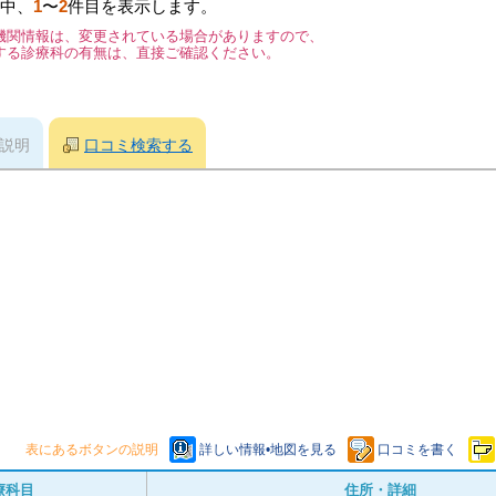
中、
1
〜
2
件目を表示します。
機関情報は、変更されている場合がありますので、
する診療科の有無は、直接ご確認ください。
説明
口コミ検索する
表にあるボタンの説明
詳しい情報•地図を見る
口コミを書く
療科目
住所・詳細