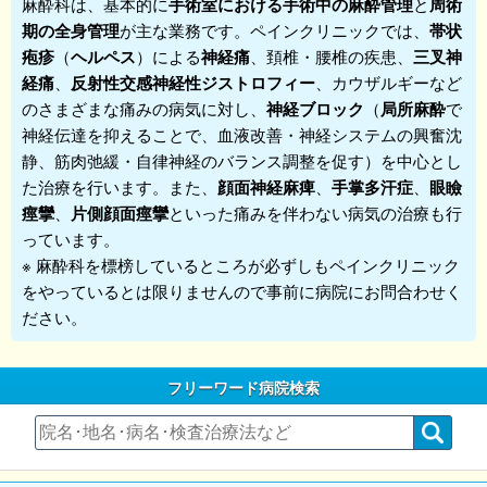
麻酔科
は、基本的に
手術室における手術中の麻酔管理
と
周術
期の全身管理
が主な業務です。
ペインクリニック
では、
帯状
疱疹
（
ヘルペス
）による
神経痛
、頚椎・腰椎の疾患、
三叉神
経痛
、
反射性交感神経性ジストロフィー
、カウザルギーなど
のさまざまな痛みの病気に対し、
神経ブロック
（
局所麻酔
で
神経伝達を抑えることで、血液改善・神経システムの興奮沈
静、筋肉弛緩・自律神経のバランス調整を促す）を中心とし
た治療を行います。また、
顔面神経麻痺
、
手掌多汗症
、
眼瞼
痙攣
、
片側顔面痙攣
といった痛みを伴わない病気の治療も行
っています。
※ 麻酔科を標榜しているところが必ずしもペインクリニック
をやっているとは限りませんので事前に病院にお問合わせく
ださい。
フリーワード病院検索