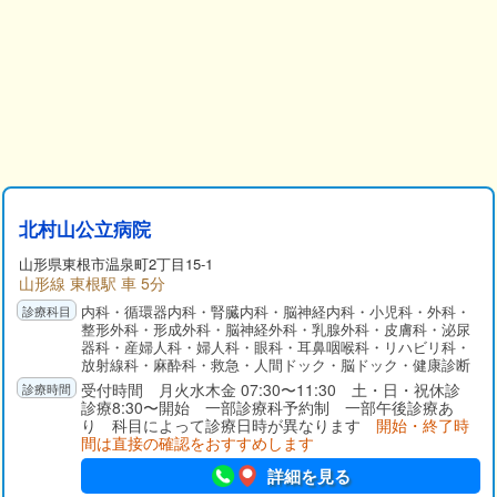
北村山公立病院
山形県
東根市
温泉町2丁目15-1
山形線 東根駅 車 5分
内科・循環器内科・腎臓内科・脳神経内科・小児科・外科・
整形外科・形成外科・脳神経外科・乳腺外科・皮膚科・泌尿
器科・産婦人科・婦人科・眼科・耳鼻咽喉科・リハビリ科・
放射線科・麻酔科・救急・人間ドック・脳ドック・健康診断
受付時間 月火水木金 07:30〜11:30 土・日・祝休診
診療8:30〜開始 一部診療科予約制 一部午後診療あ
り 科目によって診療日時が異なります
開始・終了時
間は直接の確認をおすすめします
詳細を見る