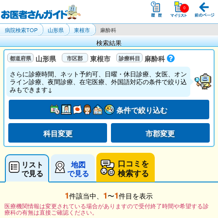
病院検索TOP
山形県
東根市
麻酔科
検索結果
山形県
東根市
麻酔科
さらに診療時間、ネット予約可、日曜・休日診療、女医、オン
ライン診療、夜間診療、在宅医療、外国語対応の条件で絞り込
みもできます↓
条件で絞り込む
科目変更
市郡変更
口コミを
リスト
地図
検索する
で見る
で見る
1
1
1
件該当中、
〜
件目を表示
医療機関情報は変更されている場合がありますので受付終了時間や希望する診
療科の有無は直接ご確認ください。