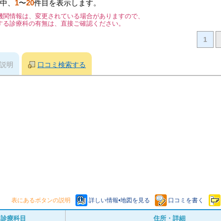
中、
1
〜
20
件目を表示します。
機関情報は、変更されている場合がありますので、
する診療科の有無は、直接ご確認ください。
1
説明
口コミ検索する
表にあるボタンの説明
詳しい情報•地図を見る
口コミを書く
診療科目
住所・詳細