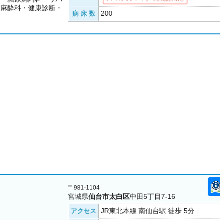
・麻酔科・健康診断・
200
病 床 数
〒981-1104
宮城県
仙台市太白区
中田5丁目7-16
JR東北本線 南仙台駅 徒歩 5分
アクセス