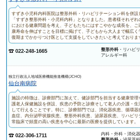
すずき小児科内科医院は整形外科・リハビリテーション科を併設
「すずき整形外科・小児科内科」となりました。患者様それぞれ
における健康問題を考え、子どもたちにはすこやかな成長を、ご
康寿命を伸ばすことを目標に掲げて、子どもから大人まで幅広く
復期までかかりつけ医として支援をしていきたいと考えておりま
整形外科
・リハビ
022-248-1665
アレルギー科
独立行政法人地域医療機能推進機構(JCHO)
仙台南病院
施設の特徴は、診療部門に加えて、健診部門を担当する健康管理
護老人保健施設を併設、疾患の予防と診療そして老人の介護・生
して行えることです。特に、診療部門では、消化器疾患、循環器
血症、内分泌甲状腺疾患、整形外科疾患、泌尿器疾患、リハビリ
常臨床で頻度の高い疾患を中心に最新の医療を提供しています。
内科・外科・消化
022-306-1711
整形外科
・泌尿器