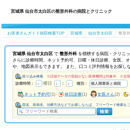
宮城県 仙台市太白区の整形外科の病院とクリニック
お医者さんガイド病院検索TOP
宮城県
仙台市太白区
整形
宮城県
仙台市太白区
で
整形外科
を標榜する病院・クリニッ
さらに診療時間、ネット予約可、日曜・休日診療、女医、オ
や、地図表示もできます。 また、口コミ評判情報をお探し
絞り込み検索
※詳細データの登録がない医療機関は対象外 ※女
曜日
：
診療時間：
種別：
ネット予約可
(1)
休日診療
(1)
女医さん
(2)
院名、疾病名、治療方法などでお探しならば、フリーワード検索を