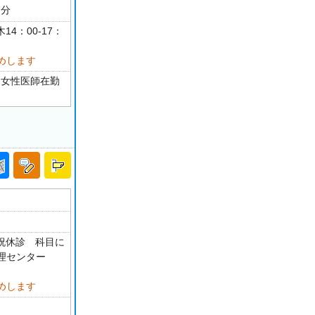
7分
14：00-17：
めします
 女性医師在勤
・祝休診 科目に
理センター
めします