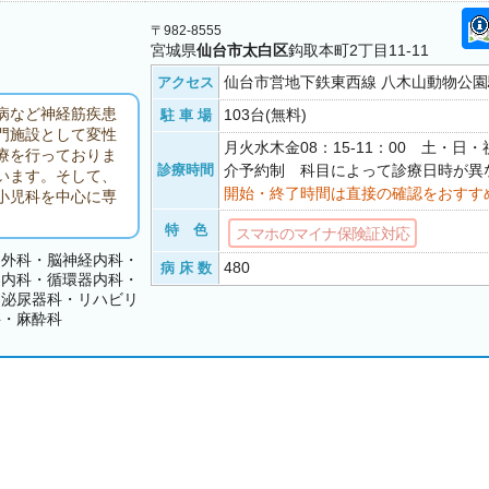
〒982-8555
宮城県
仙台市太白区
鈎取本町2丁目11-11
仙台市営地下鉄東西線 八木山動物公園駅
アクセス
病など神経筋疾患
103台(無料)
駐 車 場
門施設として変性
月火水木金08：15-11：00 土・日
療を行っておりま
診療時間
介予約制 科目によって診療日時が異
います。そして、
開始・終了時間は直接の確認をおすす
小児科を中心に専
特 色
スマホのマイナ保険証対応
・外科・脳神経内科・
480
病 床 数
器内科・循環器内科・
・泌尿器科・リハビリ
科・麻酔科