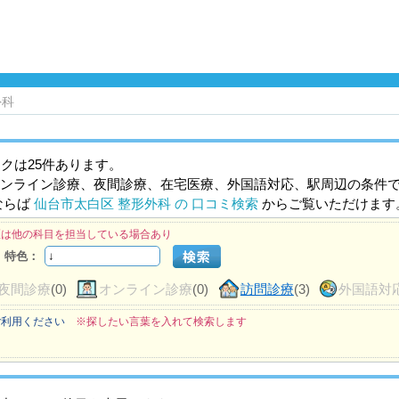
外科
クは25件あります。
ンライン診療、夜間診療、在宅医療、外国語対応、駅周辺の条件
ならば
仙台市太白区 整形外科 の 口コミ検索
からご覧いただけます
医は他の科目を担当している場合あり
特色：
夜間診療
(0)
オンライン診療
(0)
訪問診療
(3)
外国語対
ご利用ください
※探したい言葉を入れて検索します