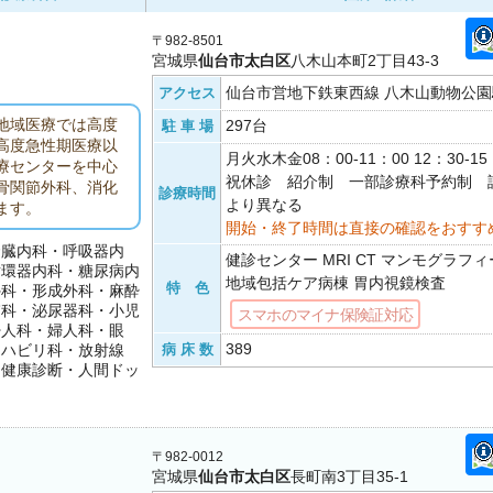
〒982-8501
宮城県
仙台市太白区
八木山本町2丁目43-3
仙台市営地下鉄東西線 八木山動物公園駅
アクセス
地域医療では高度
297台
駐 車 場
高度急性期医療以
月火水木金08：00-11：00 12：30-
療センターを中心
祝休診 紹介制 一部診療科予約制 
骨関節外科、消化
診療時間
より異なる
ます。
開始・終了時間は直接の確認をおすす
腎臓内科・呼吸器内
健診センター MRI CT マンモグラフ
循環器内科・糖尿病内
地域包括ケア病棟 胃内視鏡検査
特 色
外科・形成外科・麻酔
膚科・泌尿器科・小児
スマホのマイナ保険証対応
婦人科・婦人科・眼
389
リハビリ科・放射線
病 床 数
・健康診断・人間ドッ
〒982-0012
宮城県
仙台市太白区
長町南3丁目35-1