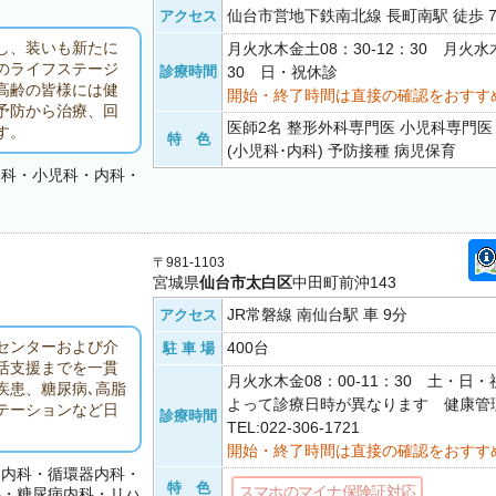
仙台市営地下鉄南北線 長町南駅 徒歩 
アクセス
し、装いも新たに
月火水木金土08：30-12：30 月火水木
のライフステージ
診療時間
30 日・祝休診
高齢の皆様には健
開始・終了時間は直接の確認をおすす
予防から治療、回
医師2名 整形外科専門医 小児科専門医
す。
特 色
(小児科･内科) 予防接種 病児保育
リ科・小児科・内科・
〒981-1103
宮城県
仙台市太白区
中田町前沖143
JR常磐線 南仙台駅 車 9分
アクセス
センターおよび介
400台
駐 車 場
活支援までを一貫
月火水木金08：00-11：30 土・日
疾患、糖尿病､高脂
よって診療日時が異なります 健康管
テーションなど日
診療時間
TEL:022-306-1721
開始・終了時間は直接の確認をおすす
器内科・循環器内科・
特 色
スマホのマイナ保険証対応
科・糖尿病内科・リハ