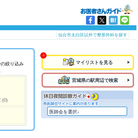
仙台市太白区以外で整形外科を探す
マイリストを見る
での絞り込み
。
宮城県の駅周辺で検索
応
(0)