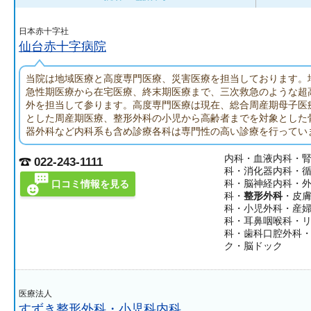
日本赤十字社
仙台赤十字病院
当院は地域医療と高度専門医療、災害医療を担当しております。
急性期医療から在宅医療、終末期医療まで、三次救急のような超
外を担当して参ります。高度専門医療は現在、総合周産期母子医
とした周産期医療、整形外科の小児から高齢者までを対象とした
器外科など内科系も含め診療各科は専門性の高い診療を行ってい
内科・血液内科・
022-243-1111
科・消化器内科・
科・脳神経内科・
口コミ情報を見る
科・
整形外科
・皮
科・小児外科・産
科・耳鼻咽喉科・
科・歯科口腔外科
ク・脳ドック
医療法人
すずき整形外科・小児科内科