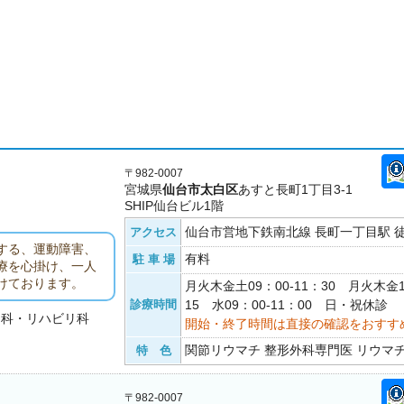
〒982-0007
宮城県
仙台市太白区
あすと長町1丁目3-1
SHIP仙台ビル1階
仙台市営地下鉄南北線 長町一丁目駅 徒
アクセス
する、運動障害、
有料
駐 車 場
療を心掛け、一人
けております。
月火木金土09：00-11：30 月火木金1
診療時間
15 水09：00-11：00 日・祝休診
チ科・リハビリ科
開始・終了時間は直接の確認をおすす
関節リウマチ 整形外科専門医 リウマ
特 色
〒982-0007