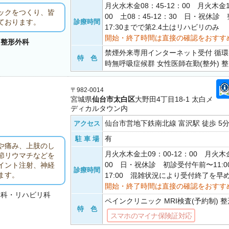
月火水木金08：45-12：00 月火木金1
ックをつくり、皆
00 土08：45-12：30 日・祝休診
診療時間
ております。
17:30までで第2.4土はリハビリのみ
開始・終了時間は直接の確認をおすす
・
整形外科
禁煙外来専用インターネット受付 循環
特 色
時無呼吸症候群 女性医師在勤(整外) 
〒982-0014
宮城県
仙台市太白区
大野田4丁目18-1 太白メ
ディカルタウン内
仙台市営地下鉄南北線 富沢駅 徒歩 5
アクセス
有
駐 車 場
や痛み、上肢のし
月火水木金土09：00-12：00 月火木金
節リウマチなどを
00 日・祝休診 初診受付午前〜11:0
イント注射、神経
診療時間
ます。
17:00 混雑状況により受付終了を早
開始・終了時間は直接の確認をおすす
チ科・リハビリ科
ペインクリニック MRI検査(予約制) 
特 色
スマホのマイナ保険証対応