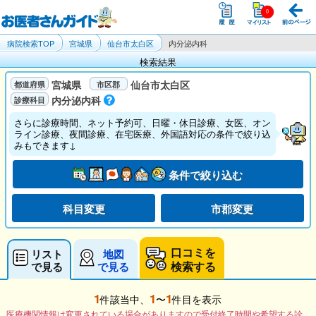
病院検索TOP
宮城県
仙台市太白区
内分泌内科
検索結果
宮城県
仙台市太白区
内分泌内科
さらに診療時間、ネット予約可、日曜・休日診療、女医、オン
ライン診療、夜間診療、在宅医療、外国語対応の条件で絞り込
みもできます↓
条件で絞り込む
科目変更
市郡変更
口コミを
リスト
地図
検索する
で見る
で見る
1
1
1
件該当中、
〜
件目を表示
医療機関情報は変更されている場合がありますので受付終了時間や希望する診