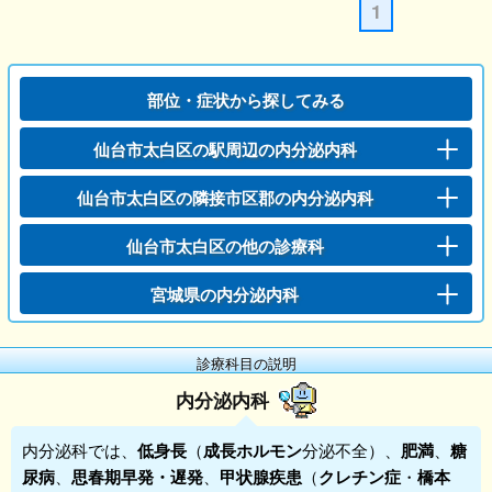
1
部位・症状から探してみる
仙台市太白区の駅周辺の内分泌内科
仙台市太白区の隣接市区郡の内分泌内科
仙台市太白区の他の診療科
宮城県の内分泌内科
診療科目の説明
内分泌内科
内分泌科
では、
低身長
（
成長ホルモン
分泌不全）、
肥満
、
糖
尿病
、
思春期早発・遅発
、
甲状腺疾患
（
クレチン症
・
橋本