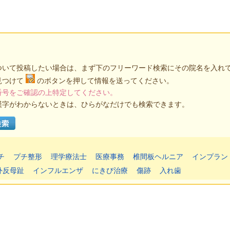
ついて投稿したい場合は、まず下のフリーワード検索にその院名を入れ
見つけて
のボタンを押して情報を送ってください。
番号をご確認の上特定してください。
漢字がわからないときは、ひらがなだけでも検索できます。
チ
プチ整形
理学療法士
医療事務
椎間板ヘルニア
インプラン
外反母趾
インフルエンザ
にきび治療
傷跡
入れ歯