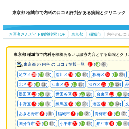
東京都 稲城市で内科の口コミ評判がある病院とクリニック
お医者さんガイド病院検索TOP
東京都
稲城市
内科の口コ
東京都
稲城市
で
内科
を標榜あるいは診療内容とする病院とクリ
東京都 の 内科 の 口コミ情報一覧
(
)
計
優
不
足立区
(
)
荒川区
(
)
板橋区
(
)
39
16
23
18
8
10
34
12
22
北区
(
)
江東区
(
)
渋谷区
(
)
19
8
11
32
13
19
25
13
12
墨田区
(
)
世田谷区
(
)
台東区
(
13
5
8
47
27
20
10
4
6
中野区
(
)
練馬区
(
)
港区
(
)
15
7
8
35
9
26
18
4
14
あきる野市
(
)
稲城市
(
)
青梅市
(
)
8
8
3
1
2
11
4
7
国分寺市
(
)
小平市
(
)
狛江市
(
20
6
14
27
15
12
8
2
6