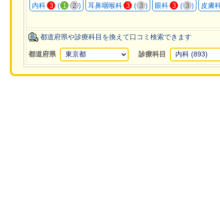
内科
(
)
耳鼻咽喉科
(
)
眼科
(
)
皮膚
3
1
2
3
3
3
3
都道府県や診療科目を換えて口コミ検索できます
都道府県
診療科目