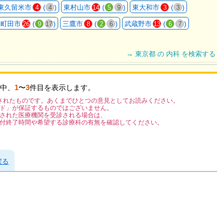
東久留米市
(
)
東村山市
(
)
東大和市
(
)
4
4
14
5
9
3
3
町田市
(
)
三鷹市
(
)
武蔵野市
(
)
26
9
17
8
2
6
13
6
7
→ 東京都 の 内科 を検索する
中、
1
〜
3
件目を表示します。
されたものです。あくまでひとつの意見としてお読みください。
ド」が保証するものではございません。
された医療機関を受診される場合は、
付終了時間や希望する診療科の有無を確認してください。
戻る