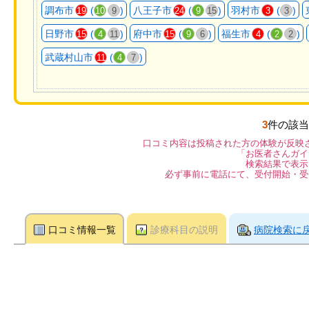
調布市
(
)
八王子市
(
)
羽村市
(
)
19
10
9
24
9
15
3
3
日野市
(
)
府中市
(
)
福生市
(
)
15
4
11
15
9
6
4
2
2
武蔵村山市
(
)
11
4
7
3
件の該当
口コミ内容は投稿された方の体験が反映
「お医者さんガイ
検索結果で表示
必ず事前に電話にて、受付開始・受
口コミ情報一覧
診療科目の説明
病院検索に