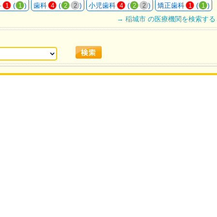
科
(
)
歯科
(
)
小児歯科
(
)
矯正歯科
(
)
1
1
4
2
2
4
2
2
1
1
→ 稲城市 の医療機関を検索する