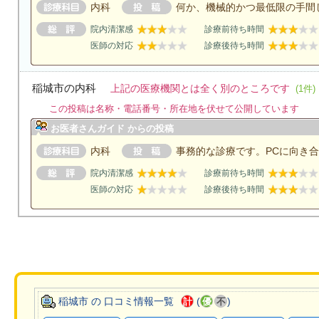
内科
何か、機械的かつ最低限の手間
院内清潔感
診療前待ち時間
医師の対応
診療後待ち時間
稲城市の内科
上記の医療機関とは全く別のところです
(1件)
この投稿は名称・電話番号・所在地を伏せて公開しています
お医者さんガイド からの投稿
内科
事務的な診療です。PCに向き
院内清潔感
診療前待ち時間
医師の対応
診療後待ち時間
稲城市 の 口コミ情報一覧
(
)
計
優
不