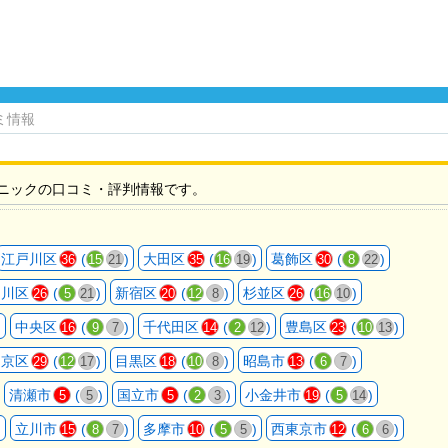
ミ情報
ニックの口コミ・評判情報です。
江戸川区
(
)
大田区
(
)
葛飾区
(
)
36
15
21
35
16
19
30
8
22
品川区
(
)
新宿区
(
)
杉並区
(
)
26
5
21
20
12
8
26
16
10
)
中央区
(
)
千代田区
(
)
豊島区
(
)
16
9
7
14
2
12
23
10
13
文京区
(
)
目黒区
(
)
昭島市
(
)
29
12
17
18
10
8
13
6
7
清瀬市
(
)
国立市
(
)
小金井市
(
)
5
5
5
2
3
19
5
14
)
立川市
(
)
多摩市
(
)
西東京市
(
)
15
8
7
10
5
5
12
6
6