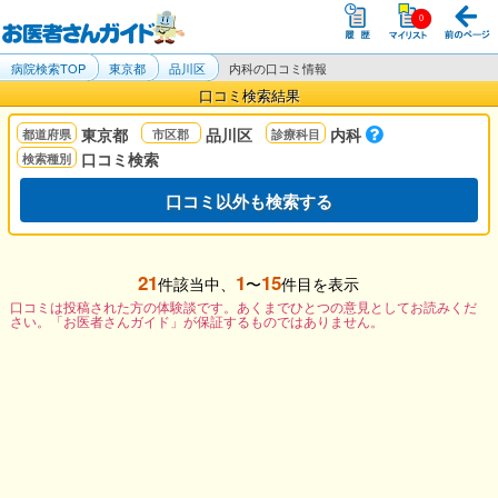
病院検索TOP
東京都
品川区
内科の口コミ情報
口コミ検索結果
東京都
品川区
内科
口コミ検索
口コミ以外も検索する
21
1
15
件該当中、
〜
件目を表示
口コミは投稿された方の体験談です。あくまでひとつの意見としてお読みくだ
さい。「お医者さんガイド」が保証するものではありません。