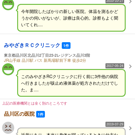
2010-10-27
今年開院したばかりの新しい医院。体温を測るかど
うかの伺いがないが、診療は良心的。診察もよく聞
いてくれ....
みやざきＲＣクリニック
1件
東京都品川区北品川2丁目23-2レジデンス品川3階
JR山手線 品川駅 バス 新馬場駅前下車 徒歩2分
2017-05-24
このみやざきRCクリニックに行く前に3件他の病院
へ行きましたが咳止め液体薬が処方されただけでし
た。ま....
上記の医療機関とは全く別のところです
品川区の医院
1件
2019-07-29
近所にあり、本当に身体が弱っているときに仕方な