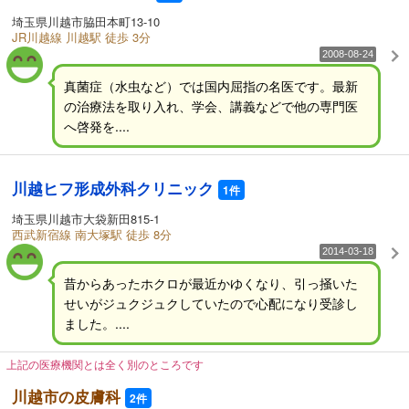
埼玉県川越市脇田本町13-10
JR川越線 川越駅 徒歩 3分
2008-08-24
真菌症（水虫など）では国内屈指の名医です。最新
の治療法を取り入れ、学会、講義などで他の専門医
へ啓発を....
川越ヒフ形成外科クリニック
1件
埼玉県川越市大袋新田815-1
西武新宿線 南大塚駅 徒歩 8分
2014-03-18
昔からあったホクロが最近かゆくなり、引っ掻いた
せいがジュクジュクしていたので心配になり受診し
ました。....
上記の医療機関とは全く別のところです
川越市の皮膚科
2件