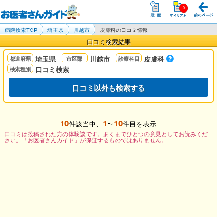
病院検索TOP
埼玉県
川越市
皮膚科の口コミ情報
口コミ検索結果
埼玉県
川越市
皮膚科
口コミ検索
口コミ以外も検索する
10
1
10
件該当中、
〜
件目を表示
口コミは投稿された方の体験談です。あくまでひとつの意見としてお読みくだ
さい。「お医者さんガイド」が保証するものではありません。