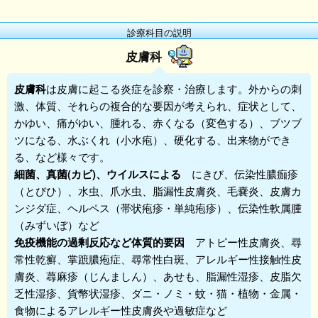
診療科目の説明
皮膚科
皮膚科
は皮膚に起こる炎症を診察・治療します。外からの刺
激、体質、それらの複合的な要因が考えられ、症状として、
かゆい、痛がゆい、腫れる、赤くなる（変色する）、ブツブ
ツになる、水ぶくれ（小水疱）、硬化する、出来物ができ
る、など様々です。
細菌、真菌(カビ)、ウイルスによる
にきび、伝染性膿痂疹
（とびひ）、水虫、爪水虫、脂漏性皮膚炎、毛嚢炎、皮膚カ
ンジダ症、ヘルペス（帯状疱疹・単純疱疹）、伝染性軟属腫
（みずいぼ）など
免疫機能の過剰反応など体質的要因
アトピー性皮膚炎、尋
常性乾癬、掌蹠膿疱症、尋常性白斑、アレルギー性接触性皮
膚炎、蕁麻疹（じんましん）、あせも、脂漏性湿疹、皮脂欠
乏性湿疹、貨幣状湿疹、ダニ・ノミ・蚊・猫・植物・金属・
食物によるアレルギー性皮膚炎や過敏症など