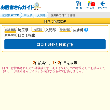
病院検索TOP
埼玉県
入間郡
皮膚科の口コミ情報
口コミ検索結果
埼玉県
入間郡
皮膚科
口コミ検索
口コミ以外も検索する
2
1
2
件該当中、
〜
件目を表示
口コミは投稿された方の体験談です。あくまでひとつの意見としてお読みくだ
さい。「お医者さんガイド」が保証するものではありません。