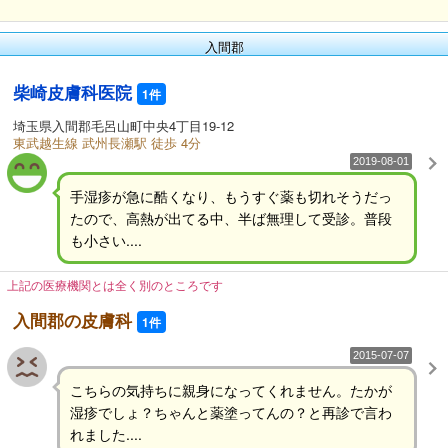
入間郡
柴崎皮膚科医院
1件
埼玉県入間郡毛呂山町中央4丁目19-12
東武越生線 武州長瀬駅 徒歩 4分
2019-08-01
手湿疹が急に酷くなり、もうすぐ薬も切れそうだっ
たので、高熱が出てる中、半ば無理して受診。普段
も小さい....
上記の医療機関とは全く別のところです
入間郡の皮膚科
1件
2015-07-07
こちらの気持ちに親身になってくれません。たかが
湿疹でしょ？ちゃんと薬塗ってんの？と再診で言わ
れました....