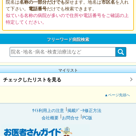
院名は
名称の一部分だけでも
探せます。地名は
市区名
を入れ
て下さい。
電話番号
だけでも検索できます。
似ている名称の病院が多いので住所や電話番号をご確認の上
特定してください。
フリーワード病院検索
マイリスト
チェックしたリストを見る
▲ページ先頭へ
ｻｲﾄ利用上の注意
掲載ﾃﾞｰﾀ修正方法
会社概要
お問合せ
PC版