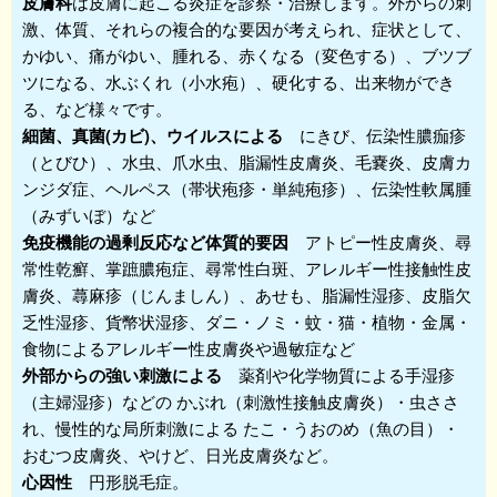
皮膚科
は皮膚に起こる炎症を診察・治療します。外からの刺
激、体質、それらの複合的な要因が考えられ、症状として、
かゆい、痛がゆい、腫れる、赤くなる（変色する）、ブツブ
ツになる、水ぶくれ（小水疱）、硬化する、出来物ができ
る、など様々です。
細菌、真菌(カビ)、ウイルスによる
にきび、伝染性膿痂疹
（とびひ）、水虫、爪水虫、脂漏性皮膚炎、毛嚢炎、皮膚カ
ンジダ症、ヘルペス（帯状疱疹・単純疱疹）、伝染性軟属腫
（みずいぼ）など
免疫機能の過剰反応など体質的要因
アトピー性皮膚炎、尋
常性乾癬、掌蹠膿疱症、尋常性白斑、アレルギー性接触性皮
膚炎、蕁麻疹（じんましん）、あせも、脂漏性湿疹、皮脂欠
乏性湿疹、貨幣状湿疹、ダニ・ノミ・蚊・猫・植物・金属・
食物によるアレルギー性皮膚炎や過敏症など
外部からの強い刺激による
薬剤や化学物質による手湿疹
（主婦湿疹）などの かぶれ（刺激性接触皮膚炎）・虫ささ
れ、慢性的な局所刺激による たこ・うおのめ（魚の目）・
おむつ皮膚炎、やけど、日光皮膚炎など。
心因性
円形脱毛症。