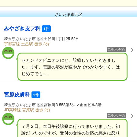
さいたま市北区
みやざき皮フ科
1件
埼玉県さいたま市北区土呂町1丁目25-52F
宇都宮線 土呂駅 徒歩 3分
2016-04-25
セカンドオピニオンにと、診療していただきまし
た。まず、電話の応対が速やかでわかりやすく、は
じめてでも....
宮原皮膚科
1件
埼玉県さいたま市北区宮原町3-558第5シマ企画ビル3階
JR高崎線 宮原駅 徒歩 2分
2010-07-05
７月２日、本日午後診察に行ってまいりました。初
診だったのですが、受付の女性の対応の悪さに怒り