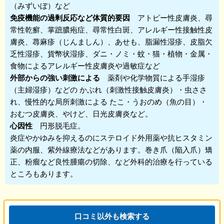
（みずいぼ）など
免疫機能の過剰反応など体質的要因
アトピー性皮膚炎、尋
常性乾癬、掌蹠膿疱症、尋常性白斑、アレルギー性接触性皮
膚炎、蕁麻疹（じんましん）、あせも、脂漏性湿疹、皮脂欠
乏性湿疹、貨幣状湿疹、ダニ・ノミ・蚊・猫・植物・金属・
食物によるアレルギー性皮膚炎や過敏症など
外部からの強い刺激による
薬剤や化学物質による手湿疹
（主婦湿疹）などの かぶれ（刺激性接触皮膚炎）・虫ささ
れ、慢性的な局所刺激による たこ・うおのめ（魚の目）・
おむつ皮膚炎、やけど、日光皮膚炎など。
心因性
円形脱毛症。
炎症やかゆみを抑えるのにステロイド外用薬や抗ヒスタミン
薬の内服、紫外線療法などがあります。巻き爪（陥入爪）矯
正、粉瘤など良性腫瘍の切除、など外科的治療を行っている
ところもあります。
口コミ以外も検索する