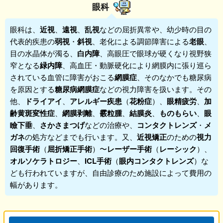
眼科
眼科
は、
近視
、
遠視
、
乱視
などの屈折異常や、幼少時の目の
代表的疾患の
弱視
・
斜視
、老化による調節障害による
老眼
、
目の水晶体が濁る、
白内障
、高眼圧で眼球が硬くなり視野狭
窄となる
緑内障
、高血圧・動脈硬化により網膜内に張り巡ら
されている血管に障害がおこる
網膜症
、そのなかでも糖尿病
を原因とする
糖尿病網膜症
などの視力障害を扱います。その
他、
ドライアイ
、
アレルギー疾患
（
花粉症
）、
眼精疲労
、
加
齢黄斑変性症
、
網膜剥離
、
霰粒腫
、
結膜炎
、
ものもらい
、
眼
瞼下垂
、
さかさまつげ
などの治療や、
コンタクトレンズ
・
メ
ガネ
の処方などまでも行います。又、
近視矯正
のための
視力
回復手術
（
屈折矯正手術
）〜
レーザー手術
（
レーシック
）、
オルソケラトロジー
、
ICL手術
（
眼内コンタクトレンズ
）な
ども行われていますが、自由診療のため施設によって費用の
幅があります。