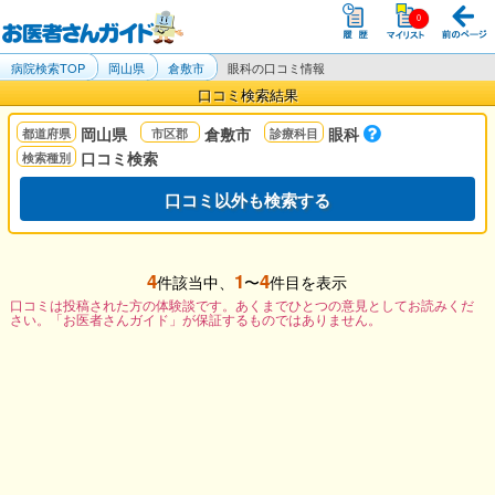
病院検索TOP
岡山県
倉敷市
眼科の口コミ情報
口コミ検索結果
岡山県
倉敷市
眼科
口コミ検索
口コミ以外も検索する
4
1
4
件該当中、
〜
件目を表示
口コミは投稿された方の体験談です。あくまでひとつの意見としてお読みくだ
さい。「お医者さんガイド」が保証するものではありません。