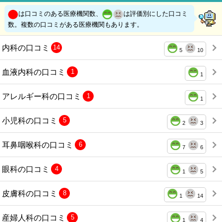
は口コミのある医療機関数、
は評価別にした口コミ
数。複数の口コミがある医療機関もあります。
内科の口コミ
14
5
10
血液内科の口コミ
1
1
アレルギー科の口コミ
1
1
小児科の口コミ
5
2
3
耳鼻咽喉科の口コミ
6
7
6
眼科の口コミ
4
1
5
皮膚科の口コミ
8
1
14
産婦人科の口コミ
5
1
4