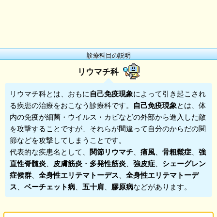
診療科目の説明
リウマチ科
リウマチ科
とは、おもに
自己免疫現象
によって引き起こされ
る疾患の治療をおこなう診療科です。
自己免疫現象
とは、体
内の免疫が細菌・ウイルス・カビなどの外部から進入した敵
を攻撃することですが、それらが間違って自分のからだの関
節などを攻撃してしまうことです。
代表的な疾患名として、
関節リウマチ
、
痛風
、
骨粗鬆症
、
強
直性脊髄炎
、
皮膚筋炎
・
多発性筋炎
、
強皮症
、
シェーグレン
症候群
、
全身性エリテマトーデス
、
全身性エリテマトーデ
ス
、
ベーチェット病
、
五十肩
、
膠原病
などがあります。