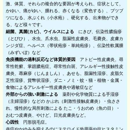
激、体質、それらの複合的な要因が考えられ、症状として、
かゆい、痛がゆい、腫れる、赤くなる（変色する）、ブツブ
ツになる、水ぶくれ（小水疱）、硬化する、出来物ができ
る、など様々です。
細菌、真菌(カビ)、ウイルスによる
にきび、伝染性膿痂疹
（とびひ）、水虫、爪水虫、脂漏性皮膚炎、毛嚢炎、皮膚カ
ンジダ症、ヘルペス（帯状疱疹・単純疱疹）、伝染性軟属腫
（みずいぼ）など
免疫機能の過剰反応など体質的要因
アトピー性皮膚炎、尋
常性乾癬、掌蹠膿疱症、尋常性白斑、アレルギー性接触性皮
膚炎、蕁麻疹（じんましん）、あせも、脂漏性湿疹、皮脂欠
乏性湿疹、貨幣状湿疹、ダニ・ノミ・蚊・猫・植物・金属・
食物によるアレルギー性皮膚炎や過敏症など
外部からの強い刺激による
薬剤や化学物質による手湿疹
（主婦湿疹）などの かぶれ（刺激性接触皮膚炎）・虫ささ
れ、慢性的な局所刺激による たこ・うおのめ（魚の目）・
おむつ皮膚炎、やけど、日光皮膚炎など。
心因性
円形脱毛症。
炎症やかゆみを抑えるのにステロイド外用薬や抗ヒスタミン