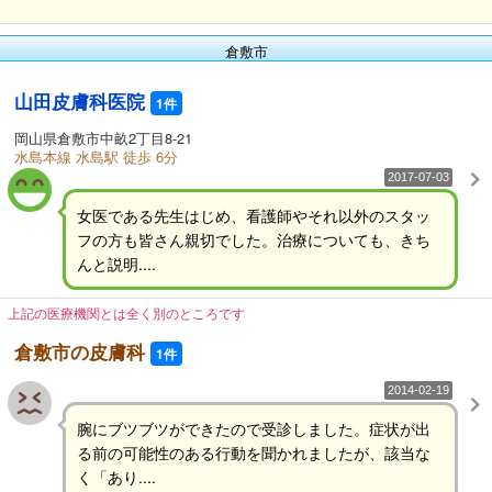
倉敷市
山田皮膚科医院
1件
岡山県倉敷市中畝2丁目8-21
水島本線 水島駅 徒歩 6分
2017-07-03
女医である先生はじめ、看護師やそれ以外のスタッ
フの方も皆さん親切でした。治療についても、きち
んと説明....
上記の医療機関とは全く別のところです
倉敷市の皮膚科
1件
2014-02-19
腕にブツブツができたので受診しました。症状が出
る前の可能性のある行動を聞かれましたが、該当な
く「あり....