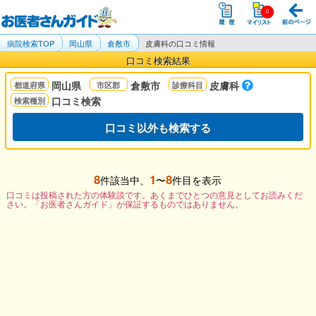
病院検索TOP
岡山県
倉敷市
皮膚科の口コミ情報
口コミ検索結果
岡山県
倉敷市
皮膚科
口コミ検索
口コミ以外も検索する
8
1
8
件該当中、
〜
件目を表示
口コミは投稿された方の体験談です。あくまでひとつの意見としてお読みくだ
さい。「お医者さんガイド」が保証するものではありません。