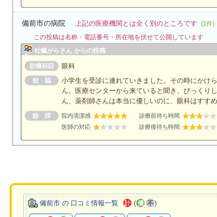
備前市の病院
上記の医療機関とは全く別のところです
(1件)
この投稿は名称・電話番号・所在地を伏せて公開しています
牡蠣がらさん からの投稿
眼科
小学生を受診に連れていきました。その時にかけ
ん。医療センターから来ていると聞き、びっくり
ん、薬剤師さんは本当に優しいのに、眼科はすす
院内清潔感
診療前待ち時間
医師の対応
診療後待ち時間
備前市 の 口コミ情報一覧
(
)
計
優
不