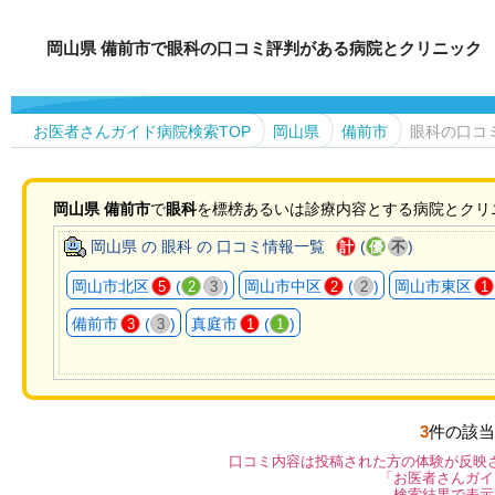
岡山県 備前市で眼科の口コミ評判がある病院とクリニック
お医者さんガイド病院検索TOP
岡山県
備前市
眼科の口コ
岡山県
備前市
で
眼科
を標榜あるいは診療内容とする病院とクリ
岡山県 の 眼科 の 口コミ情報一覧
(
)
計
優
不
岡山市北区
(
)
岡山市中区
(
)
岡山市東区
5
2
3
2
2
1
備前市
(
)
真庭市
(
)
3
3
1
1
3
件の該当
口コミ内容は投稿された方の体験が反映
「お医者さんガイ
検索結果で表示