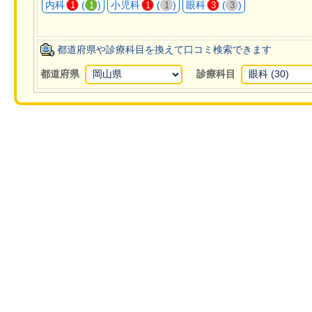
内科
(
)
小児科
(
)
眼科
(
)
1
1
1
1
3
3
都道府県や診療科目を換えて口コミ検索できます
都道府県
診療科目