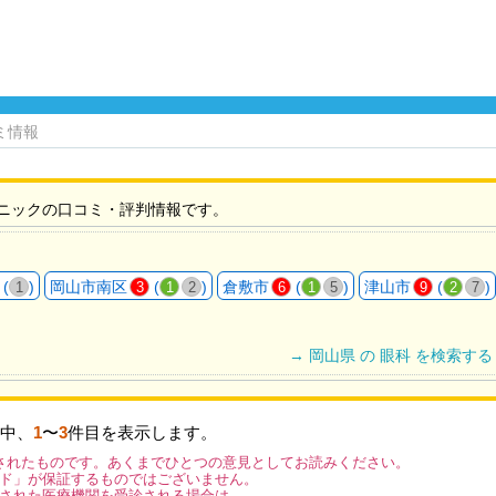
ミ情報
ニックの口コミ・評判情報です。
(
)
岡山市南区
(
)
倉敷市
(
)
津山市
(
)
1
3
1
2
6
1
5
9
2
7
→ 岡山県 の 眼科 を検索する
中、
1
〜
3
件目を表示します。
されたものです。あくまでひとつの意見としてお読みください。
ド」が保証するものではございません。
された医療機関を受診される場合は、