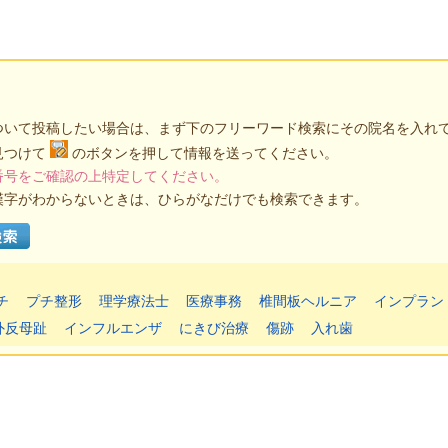
ついて投稿したい場合は、まず下のフリーワード検索にその院名を入れ
見つけて
のボタンを押して情報を送ってください。
番号をご確認の上特定してください。
漢字がわからないときは、ひらがなだけでも検索できます。
チ
プチ整形
理学療法士
医療事務
椎間板ヘルニア
インプラン
外反母趾
インフルエンザ
にきび治療
傷跡
入れ歯