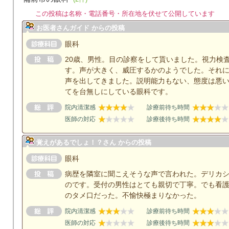
この投稿は名称・電話番号・所在地を伏せて公開しています
お医者さんガイド からの投稿
眼科
20歳、男性。目の診察をして貰いました。視力検
す。声が大きく、威圧するかのようでした。それ
声を出してきました。説明能力もない、態度は悪
てを台無しにしている眼科です。
院内清潔感
診療前待ち時間
医師の対応
診療後待ち時間
覚えがあるでしょ！？さん からの投稿
眼科
病歴を隣室に聞こえそうな声で言われた。デリカ
のです。受付の男性はとても親切で丁寧。でも看
のタメ口だった。不愉快極まりなかった。
院内清潔感
診療前待ち時間
医師の対応
診療後待ち時間