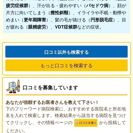
疲労症候群
）、汗が出る・疲れやすい（
バセドウ病
）、顔が
片方に向いてしまう（
痙性斜頸
）、イライラや不眠・動悸や
めまい（
更年期障害
）、髪の毛が抜ける（
円形脱毛症
）、目
が疲れる（
眼精疲労
）、
VDT症候群
などの症状。
口コミ以外も検索する
もっと口コミを検索する
口コミを募集しています
あなたが信頼するお医者さんを教えて下さい！
下のフリーワード病院検索に、おすすめする医院名と所在地
名を入れて検索します。検索結果から該当する病院を見つけ
てクリックし、その情報ページの
から投稿して
ください。