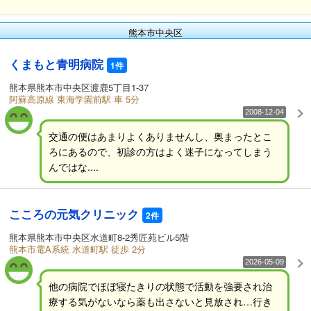
熊本市中央区
くまもと青明病院
1件
熊本県熊本市中央区渡鹿5丁目1-37
阿蘇高原線 東海学園前駅 車 5分
2008-12-04
交通の便はあまりよくありませんし、奥まったとこ
ろにあるので、初診の方はよく迷子になってしまう
んではな....
こころの元気クリニック
2件
熊本県熊本市中央区水道町8-2秀匠苑ビル5階
熊本市電A系統 水道町駅 徒歩 2分
2026-05-09
他の病院でほぼ寝たきりの状態で活動を強要され治
療する気がないなら薬も出さないと見放され…行き