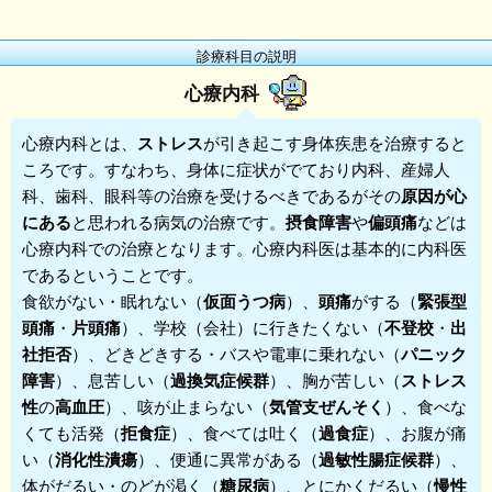
診療科目の説明
心療内科
心療内科
とは、
ストレス
が引き起こす身体疾患を治療すると
ころです。すなわち、身体に症状がでており内科、産婦人
科、歯科、眼科等の治療を受けるべきであるがその
原因が心
にある
と思われる病気の治療です。
摂食障害
や
偏頭痛
などは
心療内科での治療となります。心療内科医は基本的に内科医
であるということです。
食欲がない・眠れない（
仮面うつ病
）、
頭痛
がする（
緊張型
頭痛
・
片頭痛
）、学校（会社）に行きたくない（
不登校
・
出
社拒否
）、どきどきする・バスや電車に乗れない（
パニック
障害
）、息苦しい（
過換気症候群
）、胸が苦しい（
ストレス
性
の
高血圧
）、咳が止まらない（
気管支ぜんそく
）、食べな
くても活発（
拒食症
）、食べては吐く（
過食症
）、お腹が痛
い（
消化性潰瘍
）、便通に異常がある（
過敏性腸症候群
）、
体がだるい・のどが渇く（
糖尿病
）、とにかくだるい（
慢性