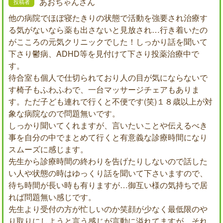
あおちゃんさん
他の病院でほぼ寝たきりの状態で活動を強要され治療す
る気がないなら薬も出さないと見放され…行き着いたの
がこころの元気クリニックでした！しっかり話を聞いて
下さり鬱病、ADHD等を見付けて下さり投薬治療中で
す。
待合室も個人で仕切られており人の目が気にならないで
す椅子もふわふわで、一台マッサージチェアもありま
す。ただ子ども連れで行くと不便です(笑)１８歳以上が対
象な病院なので問題無いです。
しっかり聞いてくれますが、言いたいことや伝えるべき
事を自分の中でまとめて行くと有意義な診療時間になり
スムーズに感じます。
先生から診療時間の終わりを告げたりしないので話した
い人や状態の時はゆっくり話を聞いて下さいますので、
待ち時間が長い時も有りますが…御互い様の気持ちで居
れば問題無い感じです。
先生より受付の方が忙しいのか笑顔が少なく最低限のや
り取りにしようと言う感じが言動に溢れてますが…それ