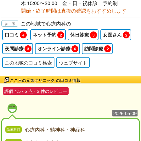
木 15:00〜20:00 金・日・祝休診 予約制
開始・終了時間は直接の確認をおすすめします
この地域で心療内科の
口コミ
ネット予約
休日診療
女医さん
4
2
3
2
夜間診療
オンライン診療
訪問診療
3
6
2
この地域の口コミ検索
ウェブサイト
こころの元気クリニック
の口コミ情報
評価
4.5
/
5
点 -
2
件のレビュー
2026-05-09
心療内科・精神科・神経科