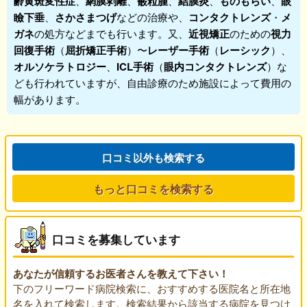
齢黄斑変性症
、
網膜剥離
、
霰粒腫
、
結膜炎
、
ものもらい
、
眼
瞼下垂
、
さかさまつげ
などの治療や、
コンタクトレンズ
・
メ
ガネ
の処方などまでも行います。又、
近視矯正
のための
視力
回復手術
（
屈折矯正手術
）〜
レーザー手術
（
レーシック
）、
オルソケラトロジー
、
ICL手術
（
眼内コンタクトレンズ
）な
ども行われていますが、自由診療のため施設によって費用の
幅があります。
口コミ以外も検索する
もっと口コミを検索する
口コミを募集しています
あなたが信頼するお医者さんを教えて下さい！
下のフリーワード病院検索に、おすすめする医院名と所在地
名を入れて検索します。検索結果から該当する病院を見つけ