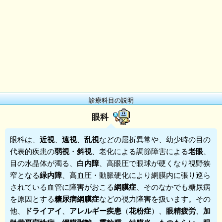
診療科目の説明
眼科
眼科
は、
近視
、
遠視
、
乱視
などの屈折異常や、幼少時の目の
代表的疾患の
弱視
・
斜視
、老化による調節障害による
老眼
、
目の水晶体が濁る、
白内障
、高眼圧で眼球が硬くなり視野狭
窄となる
緑内障
、高血圧・動脈硬化により網膜内に張り巡ら
されている血管に障害がおこる
網膜症
、そのなかでも糖尿病
を原因とする
糖尿病網膜症
などの視力障害を扱います。その
他、
ドライアイ
、
アレルギー疾患
（
花粉症
）、
眼精疲労
、
加