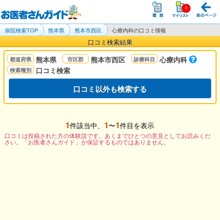
病院検索TOP
熊本県
熊本市西区
心療内科の口コミ情報
口コミ検索結果
熊本県
熊本市西区
心療内科
口コミ検索
口コミ以外も検索する
1
1
1
件該当中、
〜
件目を表示
口コミは投稿された方の体験談です。あくまでひとつの意見としてお読みくだ
さい。「お医者さんガイド」が保証するものではありません。