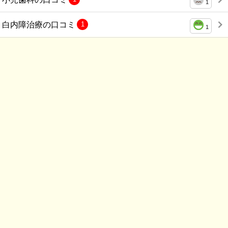
1
白内障治療の口コミ
1
1