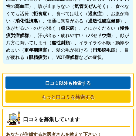
性
の
高血圧
）、咳が止まらない（
気管支ぜんそく
）、食べな
くても活発（
拒食症
）、食べては吐く（
過食症
）、お腹が痛
い（
消化性潰瘍
）、便通に異常がある（
過敏性腸症候群
）、
体がだるい・のどが渇く（
糖尿病
）、とにかくだるい（
慢性
疲労症候群
）、汗が出る・疲れやすい（
バセドウ病
）、顔が
片方に向いてしまう（
痙性斜頸
）、イライラや不眠・動悸や
めまい（
更年期障害
）、髪の毛が抜ける（
円形脱毛症
）、目
が疲れる（
眼精疲労
）、
VDT症候群
などの症状。
口コミ以外も検索する
もっと口コミを検索する
口コミを募集しています
あなたが信頼するお医者さんを教えて下さい！