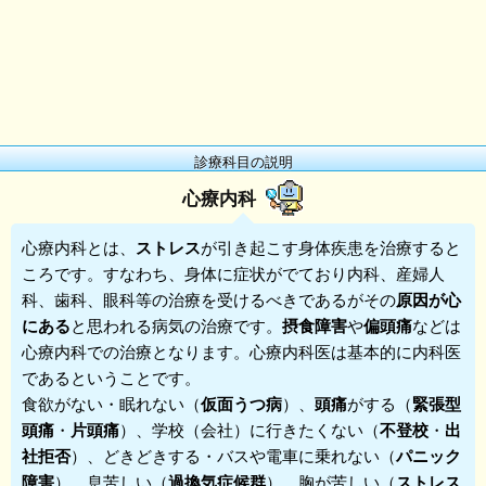
診療科目の説明
心療内科
心療内科
とは、
ストレス
が引き起こす身体疾患を治療すると
ころです。すなわち、身体に症状がでており内科、産婦人
科、歯科、眼科等の治療を受けるべきであるがその
原因が心
にある
と思われる病気の治療です。
摂食障害
や
偏頭痛
などは
心療内科での治療となります。心療内科医は基本的に内科医
であるということです。
食欲がない・眠れない（
仮面うつ病
）、
頭痛
がする（
緊張型
頭痛
・
片頭痛
）、学校（会社）に行きたくない（
不登校
・
出
社拒否
）、どきどきする・バスや電車に乗れない（
パニック
障害
）、息苦しい（
過換気症候群
）、胸が苦しい（
ストレス