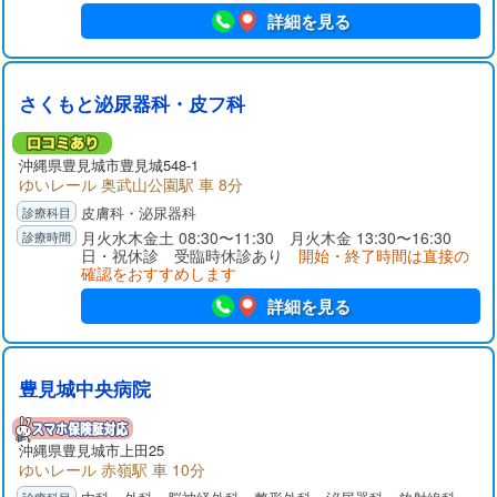
詳細を見る
さくもと泌尿器科・皮フ科
沖縄県
豊見城市
豊見城548-1
ゆいレール 奥武山公園駅 車 8分
皮膚科・泌尿器科
月火水木金土 08:30〜11:30 月火木金 13:30〜16:30
日・祝休診 受臨時休診あり
開始・終了時間は直接の
確認をおすすめします
詳細を見る
豊見城中央病院
沖縄県
豊見城市
上田25
ゆいレール 赤嶺駅 車 10分