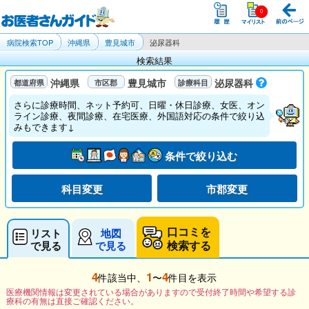
病院検索TOP
沖縄県
豊見城市
泌尿器科
検索結果
沖縄県
豊見城市
泌尿器科
さらに診療時間、ネット予約可、日曜・休日診療、女医、オン
ライン診療、夜間診療、在宅医療、外国語対応の条件で絞り込
みもできます↓
条件で絞り込む
科目変更
市郡変更
口コミを
リスト
地図
検索する
で見る
で見る
4
1
4
件該当中、
〜
件目を表示
医療機関情報は変更されている場合がありますので受付終了時間や希望する診
療科の有無は直接ご確認ください。