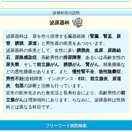
診療科目の説明
泌尿器科
泌尿器科
は、尿を作り排泄する臓器経路（
腎臓
、
腎盂
、
尿
管
、
膀胱
、
尿道
）と男性器の疾患をあつかいます。
泌尿器科
の疾患として、女性に多い
膀胱炎
、
血尿
、
尿路結
石
、
尿路感染症
、高齢男性の
排尿障害
、あるいは高齢女性の
尿失禁
、そして
前立腺がん
、
膀胱がん
、
腎がん
、精巣腫瘍な
どの悪性腫瘍があります。また、
慢性腎不全
、
急性陰嚢症
、
男性不妊
(造精障害・インポテンス・
ED
)、
前立腺炎
、
尿道
炎
、
包茎
の診断と治療も行っています。
近年の欧米化された食生活と長寿社会により、高齢男性の
前
立腺
がん
は増加傾向にあります。ちなみに、泌尿器科は性病
科とは異なる科目です。
フリーワード病院検索