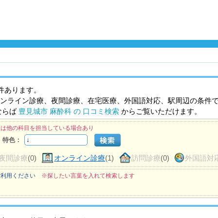
件あります。
ンライン診療、夜間診療、在宅医療、外国語対応、駅周辺の条件
ならば
豊見城市 麻酔科 の 口コミ検索
からご覧いただけます。
医は他の科目を担当している場合あり
特色：
夜間診療
(0)
オンライン診療
(1)
訪問診療
(0)
外国語対
ご利用ください
※探したい言葉を入れて検索します