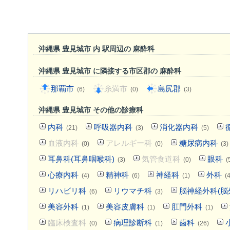
沖縄県 豊見城市 内 駅周辺の 麻酔科
沖縄県 豊見城市 に隣接する市区郡の 麻酔科
那覇市
糸満市
島尻郡
(6)
(0)
(3)
沖縄県 豊見城市 その他の診療科
内科
呼吸器内科
消化器内科
(21)
(3)
(5)
血液内科
アレルギー科
糖尿病内科
(0)
(0)
(3)
耳鼻科(耳鼻咽喉科)
気管食道科
眼科
(3)
(0)
(
心療内科
精神科
神経科
外科
(4)
(6)
(1)
(4
リハビリ科
リウマチ科
脳神経外科(脳
(6)
(3)
美容外科
美容皮膚科
肛門外科
(1)
(1)
(1)
臨床検査科
病理診断科
歯科
(0)
(1)
(26)