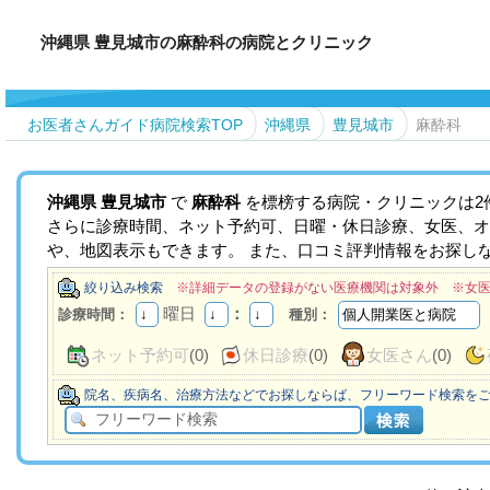
沖縄県 豊見城市の麻酔科の病院とクリニック
お医者さんガイド病院検索TOP
沖縄県
豊見城市
麻酔科
沖縄県
豊見城市
で
麻酔科
を標榜する病院・クリニックは2
さらに診療時間、ネット予約可、日曜・休日診療、女医、オ
や、地図表示もできます。 また、口コミ評判情報をお探し
絞り込み検索
※詳細データの登録がない医療機関は対象外 ※女
曜日
：
診療時間：
種別：
ネット予約可
(0)
休日診療
(0)
女医さん
(0)
院名、疾病名、治療方法などでお探しならば、フリーワード検索を