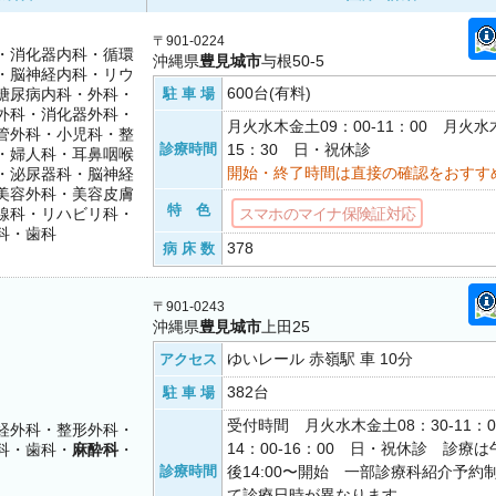
〒901-0224
・消化器内科・循環
沖縄県
豊見城市
与根50-5
・脳神経内科・リウ
600台(有料)
糖尿病内科・外科・
駐 車 場
外科・消化器外科・
月火水木金土09：00-11：00 月火水木
管外科・小児科・整
診療時間
15：30 日・祝休診
・婦人科・耳鼻咽喉
開始・終了時間は直接の確認をおすす
・泌尿器科・脳神経
美容外科・美容皮膚
特 色
線科・リハビリ科・
スマホのマイナ保険証対応
科・歯科
378
病 床 数
〒901-0243
沖縄県
豊見城市
上田25
ゆいレール 赤嶺駅 車 10分
アクセス
382台
駐 車 場
受付時間 月火水木金土08：30-11：
経外科・整形外科・
14：00-16：00 日・祝休診 診療は午
科・歯科・
麻酔科
・
診療時間
後14:00〜開始 一部診療科紹介予約
て診療日時が異なります