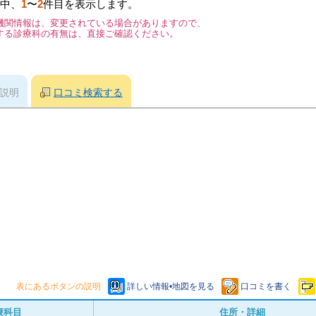
中、
1
〜
2
件目を表示します。
機関情報は、変更されている場合がありますので、
する診療科の有無は、直接ご確認ください。
説明
口コミ検索する
表にあるボタンの説明
詳しい情報•地図を見る
口コミを書く
療科目
住所・詳細