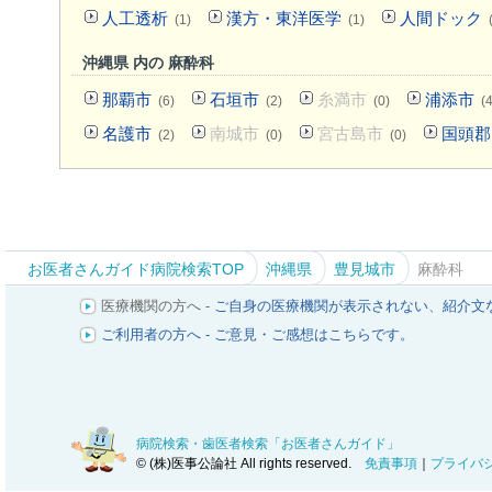
人工透析
漢方・東洋医学
人間ドック
(1)
(1)
沖縄県 内の 麻酔科
那覇市
石垣市
糸満市
浦添市
(6)
(2)
(0)
(4
名護市
南城市
宮古島市
国頭郡
(2)
(0)
(0)
お医者さんガイド病院検索TOP
沖縄県
豊見城市
麻酔科
医療機関の方へ -
ご自身の医療機関が表示されない
、
紹介文
ご利用者の方へ - ご意見・ご感想はこちらです。
病院検索・歯医者検索「お医者さんガイド」
© (株)医事公論社 All rights reserved.
免責事項
｜
プライバ