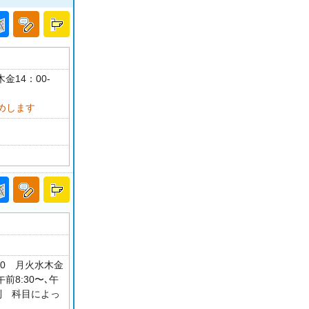
金14：00-
めします
00 月火水木金
前8:30〜､午
制 科目によっ