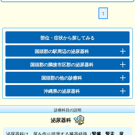
1
部位・症状から探してみる
国頭郡の駅周辺の泌尿器科
国頭郡の隣接市区郡の泌尿器科
国頭郡の他の診療科
沖縄県の泌尿器科
診療科目の説明
泌尿器科
泌尿器科
は、尿を作り排泄する臓器経路（
腎臓
、
腎盂
、
尿