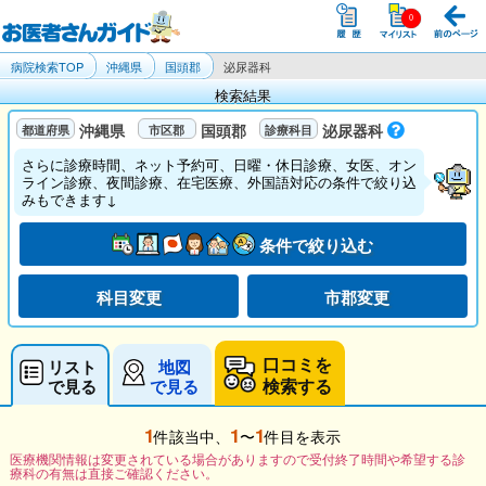
病院検索TOP
沖縄県
国頭郡
泌尿器科
検索結果
沖縄県
国頭郡
泌尿器科
さらに診療時間、ネット予約可、日曜・休日診療、女医、オン
ライン診療、夜間診療、在宅医療、外国語対応の条件で絞り込
みもできます↓
条件で絞り込む
科目変更
市郡変更
口コミを
リスト
地図
検索する
で見る
で見る
1
1
1
件該当中、
〜
件目を表示
医療機関情報は変更されている場合がありますので受付終了時間や希望する診
療科の有無は直接ご確認ください。