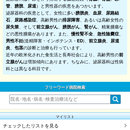
管
、
膀胱
、
尿道
）と男性器の疾患をあつかいます。
泌尿器科
の疾患として、女性に多い
膀胱炎
、
血尿
、
尿路結
石
、
尿路感染症
、高齢男性の
排尿障害
、あるいは高齢女性の
尿失禁
、そして
前立腺がん
、
膀胱がん
、
腎がん
、精巣腫瘍な
どの悪性腫瘍があります。また、
慢性腎不全
、
急性陰嚢症
、
男性不妊
(造精障害・インポテンス・
ED
)、
前立腺炎
、
尿道
炎
、
包茎
の診断と治療も行っています。
近年の欧米化された食生活と長寿社会により、高齢男性の
前
立腺
がん
は増加傾向にあります。ちなみに、泌尿器科は性病
科とは異なる科目です。
フリーワード病院検索
マイリスト
チェックしたリストを見る