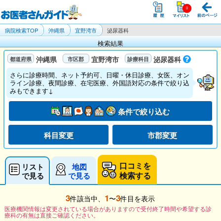
病院検索TOP
沖縄県
宜野湾市
泌尿器科
検索結果
沖縄県
宜野湾市
泌尿器科
さらに診療時間、ネット予約可、日曜・休日診療、女医、オン
ライン診療、夜間診療、在宅医療、外国語対応の条件で絞り込
みもできます↓
条件で絞り込む
科目変更
市郡変更
口コミを
リスト
地図
検索する
で見る
で見る
3
1
3
件該当中、
〜
件目を表示
医療機関情報は変更されている場合がありますので受付終了時間や希望する診
療科の有無は直接ご確認ください。