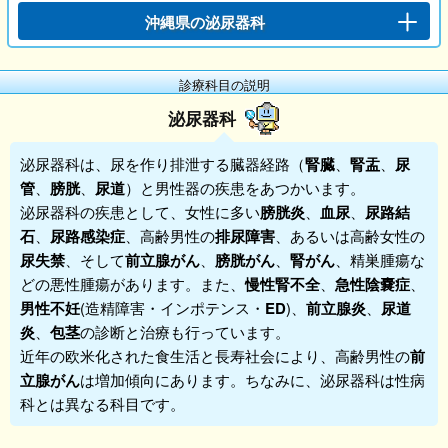
沖縄県の泌尿器科
診療科目の説明
泌尿器科
泌尿器科
は、尿を作り排泄する臓器経路（
腎臓
、
腎盂
、
尿
管
、
膀胱
、
尿道
）と男性器の疾患をあつかいます。
泌尿器科
の疾患として、女性に多い
膀胱炎
、
血尿
、
尿路結
石
、
尿路感染症
、高齢男性の
排尿障害
、あるいは高齢女性の
尿失禁
、そして
前立腺がん
、
膀胱がん
、
腎がん
、精巣腫瘍な
どの悪性腫瘍があります。また、
慢性腎不全
、
急性陰嚢症
、
男性不妊
(造精障害・インポテンス・
ED
)、
前立腺炎
、
尿道
炎
、
包茎
の診断と治療も行っています。
近年の欧米化された食生活と長寿社会により、高齢男性の
前
立腺
がん
は増加傾向にあります。ちなみに、泌尿器科は性病
科とは異なる科目です。