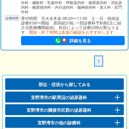
外科・麻酔科・乳腺外科・呼吸器内科・循環器内科・消化器
内科・糖尿病内科・内分泌内科・脳神経内科・老人科・肛門
外科
受付時間 月火水木金 08:20〜11:00 土・日・祝休診
診療9:00〜開始 原則紹介制､一部診療科予約制(主に紹
介元医療機関経由) 科目によって診療日時が異なりま
す
開始・終了時間は直接の確認をおすすめします
詳細を見る
1
部位・症状から探してみる
宜野湾市の駅周辺の泌尿器科
宜野湾市の隣接市区郡の泌尿器科
宜野湾市の他の診療科