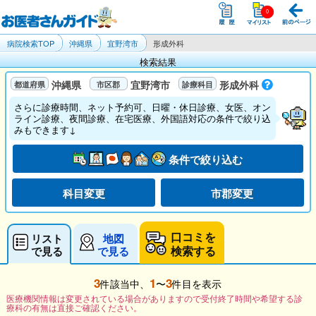
病院検索TOP
沖縄県
宜野湾市
形成外科
検索結果
沖縄県
宜野湾市
形成外科
さらに診療時間、ネット予約可、日曜・休日診療、女医、オン
ライン診療、夜間診療、在宅医療、外国語対応の条件で絞り込
みもできます↓
条件で絞り込む
科目変更
市郡変更
口コミを
リスト
地図
検索する
で見る
で見る
3
1
3
件該当中、
〜
件目を表示
医療機関情報は変更されている場合がありますので受付終了時間や希望する診
療科の有無は直接ご確認ください。