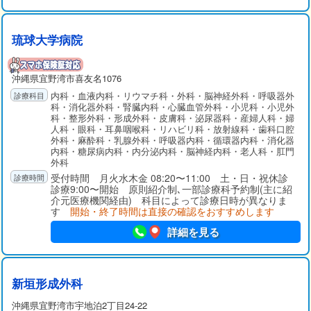
琉球大学病院
沖縄県
宜野湾市
喜友名1076
内科・血液内科・リウマチ科・外科・脳神経外科・呼吸器外
科・消化器外科・腎臓内科・心臓血管外科・小児科・小児外
科・整形外科・形成外科・皮膚科・泌尿器科・産婦人科・婦
人科・眼科・耳鼻咽喉科・リハビリ科・放射線科・歯科口腔
外科・麻酔科・乳腺外科・呼吸器内科・循環器内科・消化器
内科・糖尿病内科・内分泌内科・脳神経内科・老人科・肛門
外科
受付時間 月火水木金 08:20〜11:00 土・日・祝休診
診療9:00〜開始 原則紹介制､一部診療科予約制(主に紹
介元医療機関経由) 科目によって診療日時が異なりま
す
開始・終了時間は直接の確認をおすすめします
詳細を見る
新垣形成外科
沖縄県
宜野湾市
宇地泊2丁目24-22