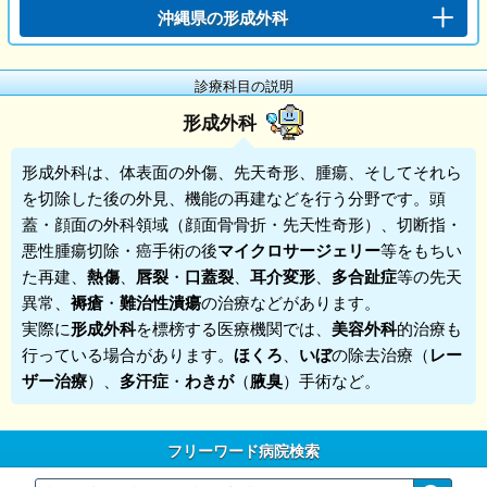
沖縄県の形成外科
診療科目の説明
形成外科
形成外科
は、体表面の外傷、先天奇形、腫瘍、そしてそれら
を切除した後の外見、機能の再建などを行う分野です。頭
蓋・顔面の外科領域（顔面骨骨折・先天性奇形）、切断指・
悪性腫瘍切除・癌手術の後
マイクロサージェリー
等をもちい
た再建、
熱傷
、
唇裂
・
口蓋裂
、
耳介変形
、
多合趾症
等の先天
異常、
褥瘡
・
難治性潰瘍
の治療などがあります。
実際に
形成外科
を標榜する医療機関では、
美容外科
的治療も
行っている場合があります。
ほくろ
、
いぼ
の除去治療（
レー
ザー治療
）、
多汗症
・
わきが
（
腋臭
）手術など。
フリーワード病院検索