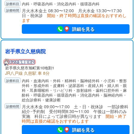
内科・呼吸器内科・消化器内科・循環器内科
月火水木金土 08:30〜12:00 月火水金 13:30〜17:30
日・祝休診
開始・終了時間は直接の確認をおすすめし
ます
詳細を見る
岩手県立久慈病院
岩手県
久慈市
旭町第10地割1
JR八戸線 久慈駅 車 8分
内科・血液内科・外科・精神科・脳神経外科・小児科・整形
外科・形成外科・皮膚科・泌尿器科・産婦人科・婦人科・眼
科・耳鼻咽喉科・リハビリ科・放射線科・歯科口腔外科・麻
酔科・呼吸器内科・循環器内科・消化器内科・脳神経内科・
総合診療科・健康診断
月火水木金 09:00〜17:00 土・日・祝休診 一部診療科
紹介･予約制 受付時間8:30〜11:00 午後は一部科のみ
実施 科目によって診療日時が異なります
開始・終了
時間は直接の確認をおすすめします
詳細を見る