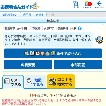
病院検索TOP
岩手県
久慈市
内科
検索結果
岩手県
久慈市
内科
さらに診療時間、ネット予約可、日曜・休日診療、女医、オン
ライン診療、夜間診療、在宅医療、外国語対応の条件で絞り込
みもできます↓
条件で絞り込む
科目変更
市郡変更
口コミを
リスト
地図
検索する
で見る
で見る
11
1
11
件該当中、
〜
件目を表示
医療機関情報は変更されている場合がありますので受付終了時間や希望する診
療科の有無は直接ご確認ください。