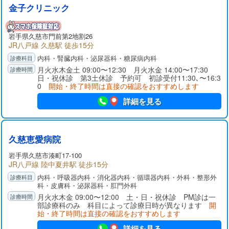
金子クリニック
岩手県
久慈市
門前第2地割26
JR八戸線 久慈駅 徒歩15分
内科・腎臓内科・泌尿器科・糖尿病内科
月火水木金土 09:00〜12:30 月火水金 14:00〜17:30
日・祝休診 第3土休診 予約可 初診受付11:30､〜16:3
0
開始・終了時間は直接の確認をおすすめします
詳細を見る
久慈恵愛病院
岩手県
久慈市
湊町17-100
JR八戸線 陸中夏井駅 徒歩15分
内科・呼吸器内科・消化器内科・循環器内科・外科・整形外
科・皮膚科・泌尿器科・肛門外科
月火水木金 09:00〜12:00 土・日・祝休診 PM診は一
部診療科のみ 科目によって診療日時が異なります
開
始・終了時間は直接の確認をおすすめします
詳細を見る