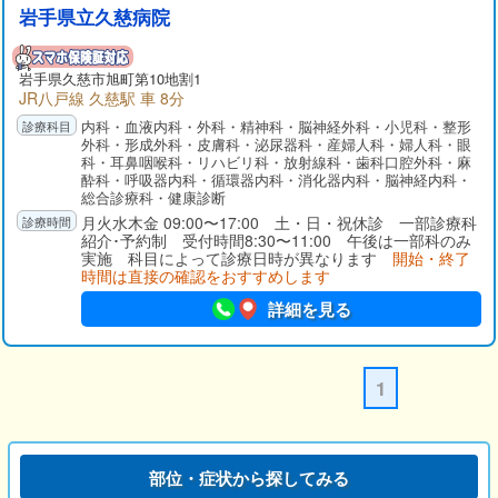
岩手県立久慈病院
岩手県
久慈市
旭町第10地割1
JR八戸線 久慈駅 車 8分
内科・血液内科・外科・精神科・脳神経外科・小児科・整形
外科・形成外科・皮膚科・泌尿器科・産婦人科・婦人科・眼
科・耳鼻咽喉科・リハビリ科・放射線科・歯科口腔外科・麻
酔科・呼吸器内科・循環器内科・消化器内科・脳神経内科・
総合診療科・健康診断
月火水木金 09:00〜17:00 土・日・祝休診 一部診療科
紹介･予約制 受付時間8:30〜11:00 午後は一部科のみ
実施 科目によって診療日時が異なります
開始・終了
時間は直接の確認をおすすめします
詳細を見る
1
部位・症状から探してみる