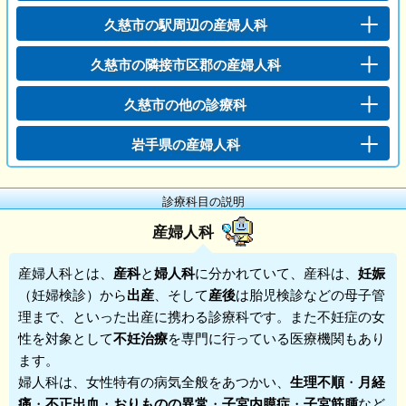
久慈市の駅周辺の産婦人科
久慈市の隣接市区郡の産婦人科
久慈市の他の診療科
岩手県の産婦人科
診療科目の説明
産婦人科
産婦人科
とは、
産科
と
婦人科
に分かれていて、産科は、
妊娠
（妊婦検診）から
出産
、そして
産後
は胎児検診などの母子管
理まで、といった出産に携わる診療科です。また不妊症の女
性を対象として
不妊治療
を専門に行っている医療機関もあり
ます。
婦人科は、女性特有の病気全般をあつかい、
生理不順
・
月経
痛
・
不正出血
・
おりものの異常
・
子宮内膜症
・
子宮筋腫
など