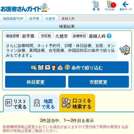
病院検索TOP
岩手県
久慈市
産婦人科
検索結果
岩手県
久慈市
産婦人科
さらに診療時間、ネット予約可、日曜・休日診療、女医、オン
ライン診療、夜間診療、在宅医療、外国語対応の条件で絞り込
みもできます↓
条件で絞り込む
科目変更
市郡変更
口コミを
リスト
地図
検索する
で見る
で見る
2
1
2
件該当中、
〜
件目を表示
医療機関情報は変更されている場合がありますので受付終了時間や希望する診
療科の有無は直接ご確認ください。