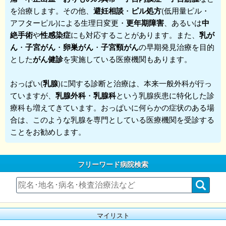
を治療します。その他、
避妊相談
・
ピル処方
(低用量ピル・
アフターピル)による生理日変更・
更年期障害
、あるいは
中
絶手術
や
性感染症
にも対応することがあります。また、
乳が
ん
・
子宮がん
・
卵巣がん
・
子宮頸がん
の早期発見治療を目的
とした
がん健診
を実施している医療機関もあります。
おっぱい(
乳腺
)に関する診断と治療は、本来一般外科が行っ
ていますが、
乳腺外科
・
乳腺科
という乳腺疾患に特化した診
療科も増えてきています。おっぱいに何らかの症状のある場
合は、このような乳腺を専門としている医療機関を受診する
ことをお勧めします。
フリーワード病院検索
マイリスト