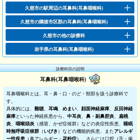
久慈市の駅周辺の耳鼻科(耳鼻咽喉科)
久慈市の隣接市区郡の耳鼻科(耳鼻咽喉科)
久慈市の他の診療科
岩手県の耳鼻科(耳鼻咽喉科)
診療科目の説明
耳鼻科(耳鼻咽喉科)
耳鼻咽喉科
とは、耳・鼻・口・のど・頸部を扱う診療科で
す。
具体的には、
難聴
、
耳鳴
、
めまい
、
顔面神経麻痺
、
反回神経
麻痺
といった神経疾患から、
中耳炎
、
鼻・副鼻腔炎
、
扁桃
炎
、
咽喉頭炎
（感冒、かぜ症候群）などの炎症性疾患、
睡眠
時無呼吸症候群
（
いびき
）などの機能的疾患、また
アレルギ
ー性疾患
（鼻アレルギー・
花粉症
）、さらには口腔（舌・歯