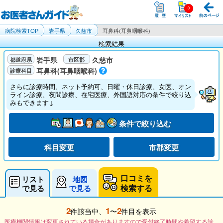
病院検索TOP
岩手県
久慈市
耳鼻科(耳鼻咽喉科)
検索結果
岩手県
久慈市
耳鼻科(耳鼻咽喉科)
さらに診療時間、ネット予約可、日曜・休日診療、女医、オン
ライン診療、夜間診療、在宅医療、外国語対応の条件で絞り込
みもできます↓
条件で絞り込む
科目変更
市郡変更
口コミを
リスト
地図
検索する
で見る
で見る
2
1
2
件該当中、
〜
件目を表示
医療機関情報は変更されている場合がありますので受付終了時間や希望する診