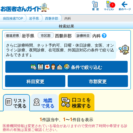
病院検索TOP
岩手県
西磐井郡
内科
検索結果
岩手県
西磐井郡
内科
さらに診療時間、ネット予約可、日曜・休日診療、女医、オン
ライン診療、夜間診療、在宅医療、外国語対応の条件で絞り込
みもできます↓
条件で絞り込む
科目変更
市郡変更
口コミを
リスト
地図
検索する
で見る
で見る
1
1
1
件該当中、
〜
件目を表示
医療機関情報は変更されている場合がありますので受付終了時間や希望する診
療科の有無は直接ご確認ください。