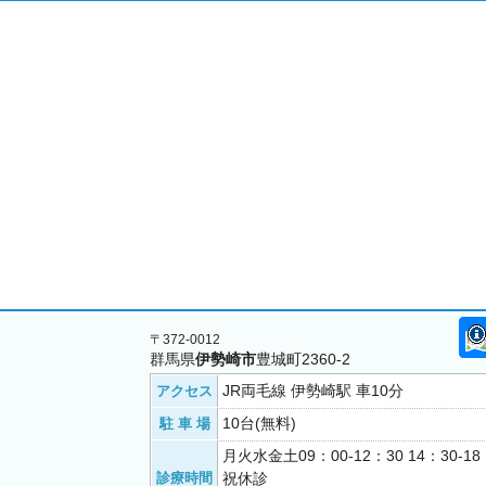
〒372-0012
群馬県
伊勢崎市
豊城町2360-2
JR両毛線 伊勢崎駅 車10分
アクセス
10台(無料)
駐 車 場
月火水金土09：00-12：30 14：30-
診療時間
祝休診