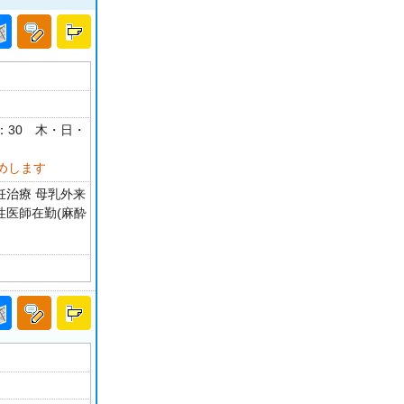
17：30 木・日・
めします
妊治療 母乳外来
性医師在勤(麻酔