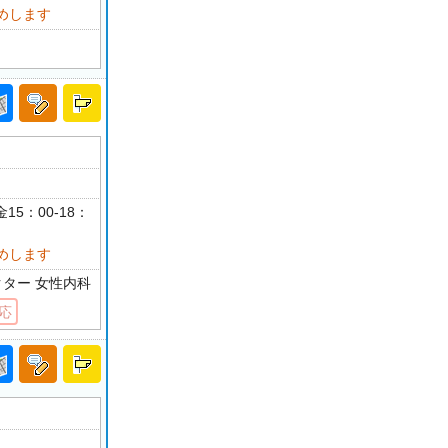
めします
15：00-18：
めします
クター 女性内科
応