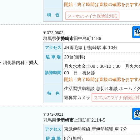
開始・終了時間は直接の確認をおすす
特 色
スマホのマイナ保険証対応
〒372-0802
群馬県
伊勢崎市
田中島町1186
JR両毛線 伊勢崎駅 車 10分
アクセス
20台(無料)
駐 車 場
・消化器内科・
婦人
月火水木金土08：30-12：30 月火木金
診療時間
00 日・祝休診
開始・終了時間は直接の確認をおすす
生活習慣病相談 息切れ相談 ホームド
特 色
経鼻胃カメラ
スマホのマイナ保険証対
〒372-0021
群馬県
伊勢崎市
上諏訪町2114-5
東武伊勢崎線 新伊勢崎駅 車 7分
アクセス
8台(無料)
駐 車 場