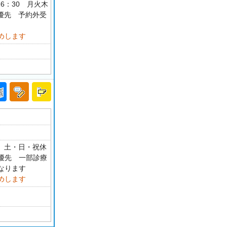
-16：30 月火木
約優先 予約外受
めします
0 土・日・祝休
約優先 一部診療
なります
めします