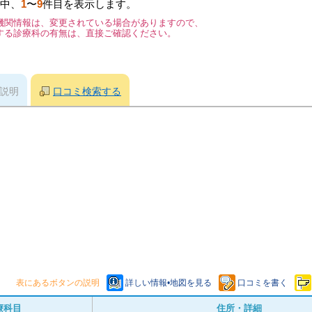
中、
1
〜
9
件目を表示します。
機関情報は、変更されている場合がありますので、
する診療科の有無は、直接ご確認ください。
説明
口コミ検索する
表にあるボタンの説明
詳しい情報•地図を見る
口コミを書く
療科目
住所・詳細