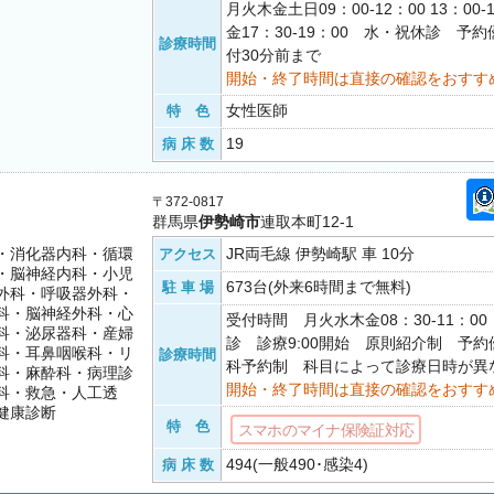
月火木金土日09：00-12：00 13：00
金17：30-19：00 水・祝休診 予
診療時間
付30分前まで
開始・終了時間は直接の確認をおすす
女性医師
特 色
19
病 床 数
〒372-0817
群馬県
伊勢崎市
連取本町12-1
・消化器内科・循環
JR両毛線 伊勢崎駅 車 10分
アクセス
・脳神経内科・小児
673台(外来6時間まで無料)
駐 車 場
外科・呼吸器外科・
科・脳神経外科・心
受付時間 月火水木金08：30-11：0
科・泌尿器科・産婦
診 診療9:00開始 原則紹介制 予
科・耳鼻咽喉科・リ
診療時間
科予約制 科目によって診療日時が異
科・麻酔科・病理診
開始・終了時間は直接の確認をおすす
科・救急・人工透
健康診断
特 色
スマホのマイナ保険証対応
494(一般490･感染4)
病 床 数