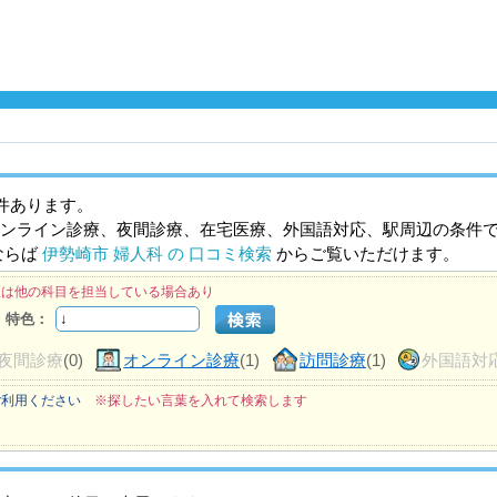
件あります。
ンライン診療、夜間診療、在宅医療、外国語対応、駅周辺の条件
ならば
伊勢崎市 婦人科 の 口コミ検索
からご覧いただけます。
医は他の科目を担当している場合あり
特色：
夜間診療
(0)
オンライン診療
(1)
訪問診療
(1)
外国語対
ご利用ください
※探したい言葉を入れて検索します