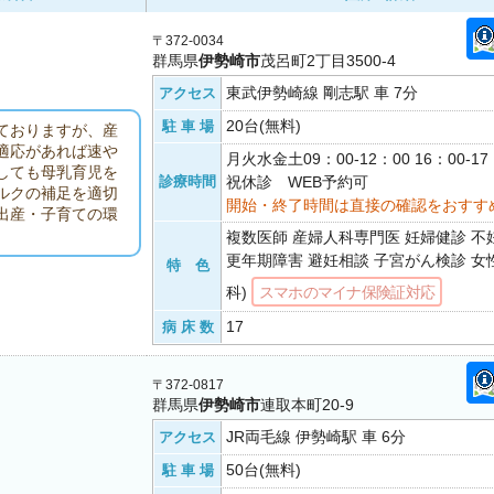
〒372-0034
群馬県
伊勢崎市
茂呂町2丁目3500-4
東武伊勢崎線 剛志駅 車 7分
アクセス
20台(無料)
駐 車 場
ておりますが、産
適応があれば速や
月火水金土09：00-12：00 16：00-
しても母乳育児を
診療時間
祝休診 WEB予約可
ルクの補足を適切
開始・終了時間は直接の確認をおすす
出産・子育ての環
複数医師 産婦人科専門医 妊婦健診 不
更年期障害 避妊相談 子宮がん検診 女
特 色
科)
スマホのマイナ保険証対応
17
病 床 数
〒372-0817
群馬県
伊勢崎市
連取本町20-9
JR両毛線 伊勢崎駅 車 6分
アクセス
50台(無料)
駐 車 場