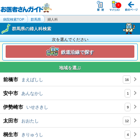
病院検索TOP
群馬県
婦人科
群馬県の婦人科検索
次を選んでください
鉄道沿線で探す
地域を選ぶ
前橋市
まえばしし
16
安中市
あんなかし
1
伊勢崎市
いせさきし
9
太田市
おおたし
12
桐生市
きりゅうし
4