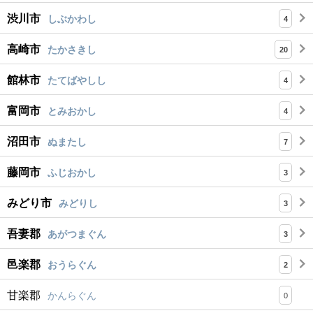
渋川市
しぶかわし
4
高崎市
たかさきし
20
館林市
たてばやしし
4
富岡市
とみおかし
4
沼田市
ぬまたし
7
藤岡市
ふじおかし
3
みどり市
みどりし
3
吾妻郡
あがつまぐん
3
邑楽郡
おうらぐん
2
甘楽郡
かんらぐん
0