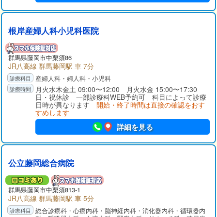
根岸産婦人科小児科医院
群馬県
藤岡市
中栗須86
JR八高線 群馬藤岡駅 車 7分
産婦人科・婦人科・小児科
月火水木金土 09:00〜12:00 月火水金 15:00〜17:30
日・祝休診 一部診療科WEB予約可 科目によって診療
日時が異なります
開始・終了時間は直接の確認をおす
すめします
詳細を見る
公立藤岡総合病院
群馬県
藤岡市
中栗須813-1
JR八高線 群馬藤岡駅 車 5分
総合診療科・心療内科・脳神経内科・消化器内科・循環器内