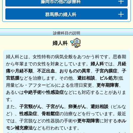
藤岡市の他の診療科
群馬県の婦人科
診療科目の説明
婦人科
婦人科
とは、女性特有の病気全般をあつかう科です。思春期
から年輩までの女性を対象としています。
婦人科
では、
月経
痛
や
月経不順
、
不正出血
、
おりものの異常
、
子宮内膜症
、
子
宮筋腫
などを治療します。その他、
避妊相談
、
ピル処方
(低
用量ピル・アフターピル)による生理日変更、
更年期障害
、
あるいは
中絶手術
や
性感染症
などにも対応することがありま
す。
また、
子宮頸がん
、
子宮がん
、
卵巣がん
、
避妊相談
（ピルな
ど）、
性感染症
、
骨粗鬆症
の治療などを行っています。最近
では、子宮脱などの性器脱の手術や
更年期障害
に対する
ホル
モン補充療法
なども行われています。