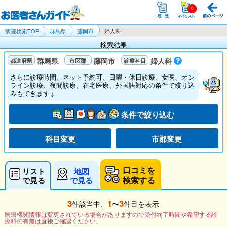
病院検索TOP
群馬県
藤岡市
婦人科
検索結果
群馬県
藤岡市
婦人科
さらに診療時間、ネット予約可、日曜・休日診療、女医、オン
ライン診療、夜間診療、在宅医療、外国語対応の条件で絞り込
みもできます↓
条件で絞り込む
科目変更
市郡変更
口コミを
リスト
地図
検索する
で見る
で見る
3
1
3
件該当中、
〜
件目を表示
医療機関情報は変更されている場合がありますので受付終了時間や希望する診
療科の有無は直接ご確認ください。