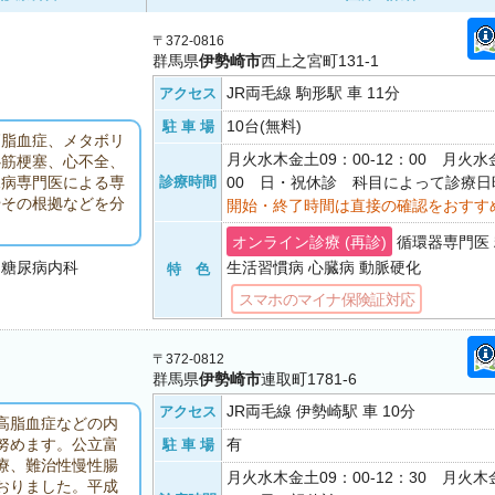
〒372-0816
群馬県
伊勢崎市
西上之宮町131-1
JR両毛線 駒形駅 車 11分
アクセス
10台(無料)
駐 車 場
高脂血症、メタボリ
月火水木金土09：00-12：00 月火水金
心筋梗塞、心不全、
診療時間
00 日・祝休診 科目によって診療
尿病専門医による専
やその根拠などを分
開始・終了時間は直接の確認をおすす
オンライン診療 (再診)
循環器専門医
・糖尿病内科
生活習慣病 心臓病 動脈硬化
特 色
スマホのマイナ保険証対応
〒372-0812
群馬県
伊勢崎市
連取町1781-6
JR両毛線 伊勢崎駅 車 10分
アクセス
高脂血症などの内
有
努めます。公立富
駐 車 場
療、難治性慢性腸
月火水木金土09：00-12：30 月火木金
おりました。平成