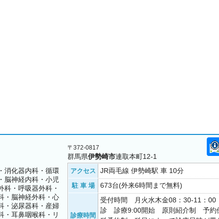
〒372-0817
群馬県
伊勢崎市
連取本町12-1
・消化器内科・循環
JR両毛線 伊勢崎駅 車 10分
アクセス
・脳神経内科・小児
673台(外来6時間まで無料)
駐 車 場
外科・呼吸器外科・
科・脳神経外科・心
受付時間 月火水木金08：30-11：0
科・泌尿器科・産婦
診 診療9:00開始 原則紹介制 予
科・耳鼻咽喉科・リ
診療時間