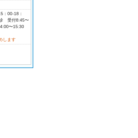
5：00-18：
診 受付8:45〜
､14:00〜15:30
めします