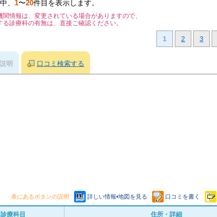
中、
1
〜
20
件目を表示します。
機関情報は、変更されている場合がありますので、
する診療科の有無は、直接ご確認ください。
1
2
3
説明
口コミ検索する
表にあるボタンの説明
詳しい情報•地図を見る
口コミを書く
診療科目
住所・詳細