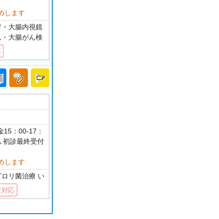
めします
胃・大腸内視鏡
ん・大腸がん検
応
15：00-17：
始､初診最終受付
めします
ピロリ菌治療 い
証対応