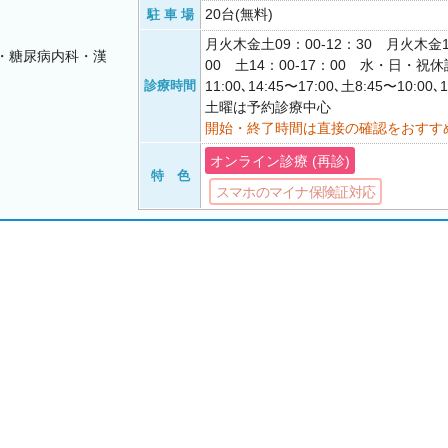
20台(無料)
駐 車 場
月火木金土09：00-12：30 月火木金1
・糖尿病内科・漢
00 土14：00-17：00 水・日・祝休
診療時間
11:00､14:45〜17:00､土8:45〜10:00
土曜は予約診療中心
開始・終了時間は直接の確認をおすす
オンライン診療 (再診)
特 色
スマホのマイナ保険証対応