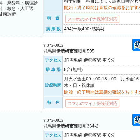
科予約制 科目によって診療日時が異
科・麻酔科・病理診
開始・終了時間は直接の確認をおすす
科・救急・人工透
健康診断
特 色
スマホのマイナ保険証対応
494(一般490･感染4)
病 床 数
〒372-0812
群馬県
伊勢崎市
連取町595
JR両毛線 伊勢崎駅 車 9分
アクセス
8台(無料)
駐 車 場
月火水金土09：00-13：00 月水金16
診療時間
木・日・祝休診
開始・終了時間は直接の確認をおすす
特 色
スマホのマイナ保険証対応
〒372-0812
群馬県
伊勢崎市
連取町364-2
JR両毛線 伊勢崎駅 車 8分
アクセス