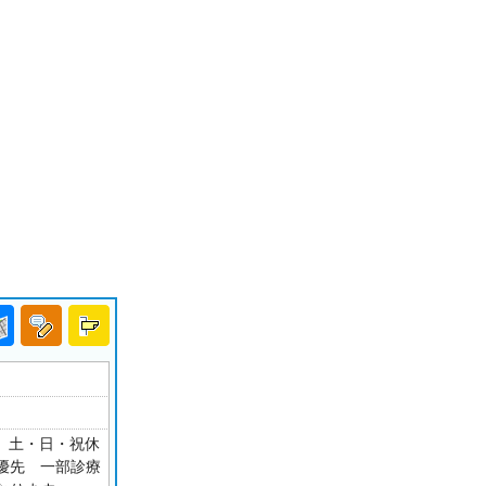
0 土・日・祝休
約優先 一部診療