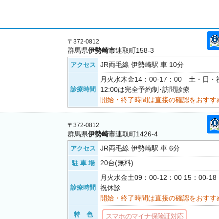
〒372-0812
群馬県
伊勢崎市
連取町158-3
JR両毛線 伊勢崎駅 車 10分
アクセス
月火水木金14：00-17：00 土・日・
診療時間
12:00は完全予約制･訪問診療
開始・終了時間は直接の確認をおすす
〒372-0812
群馬県
伊勢崎市
連取町1426-4
JR両毛線 伊勢崎駅 車 6分
アクセス
20台(無料)
駐 車 場
月火水金土09：00-12：00 15：00-
診療時間
祝休診
開始・終了時間は直接の確認をおすす
特 色
スマホのマイナ保険証対応