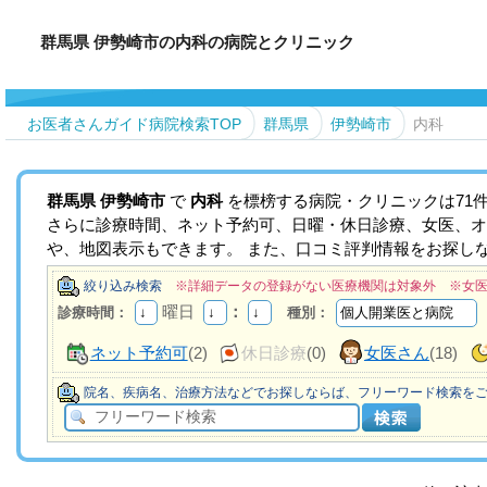
群馬県 伊勢崎市の内科の病院とクリニック
お医者さんガイド病院検索TOP
群馬県
伊勢崎市
内科
群馬県
伊勢崎市
で
内科
を標榜する病院・クリニックは71
さらに診療時間、ネット予約可、日曜・休日診療、女医、オ
や、地図表示もできます。 また、口コミ評判情報をお探し
絞り込み検索
※詳細データの登録がない医療機関は対象外 ※女
曜日
：
診療時間：
種別：
ネット予約可
(2)
休日診療
(0)
女医さん
(18)
院名、疾病名、治療方法などでお探しならば、フリーワード検索を