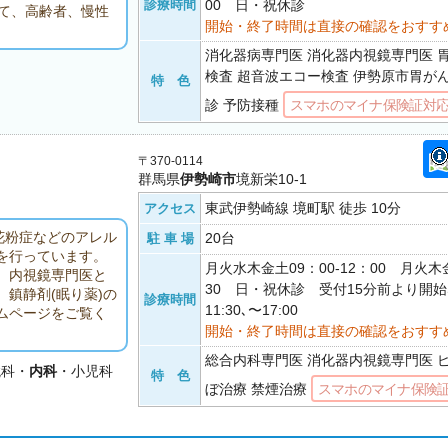
診療時間
00 日・祝休診
て、高齢者、慢性
開始・終了時間は直接の確認をおすす
消化器病専門医 消化器内視鏡専門医 
検査 超音波エコー検査 伊勢原市胃が
特 色
診 予防接種
スマホのマイナ保険証対
〒370-0114
群馬県
伊勢崎市
境新栄10-1
東武伊勢崎線 境町駅 徒歩 10分
アクセス
花粉症などのアレル
20台
駐 車 場
を行っています。
月火水木金土09：00-12：00 月火木金
、内視鏡専門医と
30 日・祝休診 受付15分前より開
鎮静剤(眠り薬)の
診療時間
11:30､〜17:00
ムページをご覧く
開始・終了時間は直接の確認をおすす
総合内科専門医 消化器内視鏡専門医 
鏡科・
内科
・小児科
特 色
ぼ治療 禁煙治療
スマホのマイナ保険