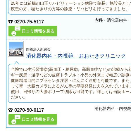
25年には前橋の山王リハビリテーション病院で院長、施設長とし
疾患の方、寝たきりの方等の診療・リハビリを行ってきました。
内科
・消化器内科
0270-75-5117
口コミ情報を見る
医療法人新緑会
消化器内科・内視鏡 おおたきクリニック
当院では生活習慣病(高血圧・糖尿病、高脂血症など)の治療から
ギー疾患・湿疹などの皮膚トラブル・小児の外来まで幅広い診療
健康増進目的にプラセンタ注射・にんにく注射も可能です。また
して胃・大腸カメラによるがん等の早期発見に力を入れています。
使用、日帰りの大腸ポリープ切除も可能です。詳しくは当院ホー
ださい。
消化器内科・内視
0270-50-0117
口コミ情報を見る