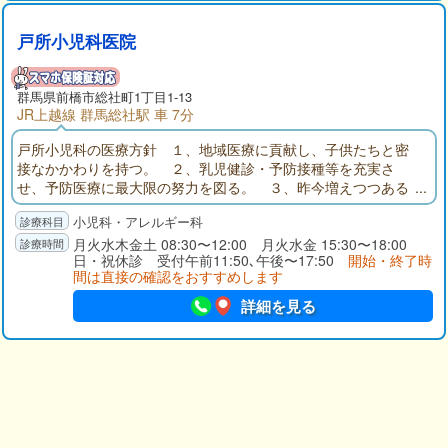
戸所小児科医院
群馬県
前橋市
総社町1丁目1-13
JR上越線 群馬総社駅 車 7分
戸所小児科の医療方針 １、地域医療に貢献し、子供たちと密
接なかかわりを持つ。 ２、乳児健診・予防接種等を充実さ
せ、予防医療に最大限の努力を図る。 ３、昨今増えつつある
アレルギー疾患の早期介入・早期治療に努める。
小児科・アレルギー科
月火水木金土 08:30〜12:00 月火水金 15:30〜18:00
日・祝休診 受付午前11:50､午後〜17:50
開始・終了時
間は直接の確認をおすすめします
詳細を見る