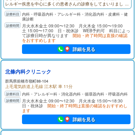
レルギー疾患を中心に多くの患者さんの診療をしてまいりまし
た。今後はこれまでの経験を生かし内科専門医として地域の皆
内科・呼吸器内科・アレルギー科・消化器内科・皮膚科・健
様の健康に貢献してまいります。皮膚科でも丁寧な診察とわか
康診断
りやすい説明を心がけ、地域の方に親しんでいただける診療所
月火水木金土 09:00〜12:30 月火木金 15:00〜19:00
を目指します。
土 15:00〜17:00 日・祝休診 WEB予約可 科目によっ
て診療日時が異なります
開始・終了時間は直接の確認
をおすすめします
詳細を見る
北條内科クリニック
群馬県
前橋市
嶺町88-104
上毛電気鉄道上毛線 江木駅 車 11分
内科・アレルギー科・消化器内科・循環器内科・呼吸器内科
月火水木金土 09:00〜12:30 月火水金 15:00〜18:30
日・祝休診
開始・終了時間は直接の確認をおすすめし
ます
詳細を見る