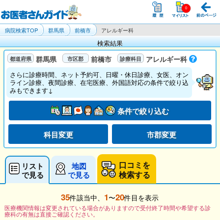
病院検索TOP
群馬県
前橋市
アレルギー科
検索結果
群馬県
前橋市
アレルギー科
さらに診療時間、ネット予約可、日曜・休日診療、女医、オン
ライン診療、夜間診療、在宅医療、外国語対応の条件で絞り込
みもできます↓
条件で絞り込む
科目変更
市郡変更
口コミを
リスト
地図
検索する
で見る
で見る
35
1
20
件該当中、
〜
件目を表示
医療機関情報は変更されている場合がありますので受付終了時間や希望する診
療科の有無は直接ご確認ください。