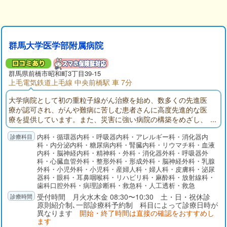
群馬大学医学部附属病院
群馬県
前橋市
昭和町3丁目39-15
上毛電気鉄道上毛線 中央前橋駅 車 7分
大学病院として初の重粒子線がん治療を始め、数多くの先進医
療が認可され、がんや難病に苦しむ患者さんに高度先進的な医
療を提供しています。また、災害に強い病院の構築をめざし、
県より災害拠点病院に指定されました。受診される患者さんや
内科・循環器内科・呼吸器内科・アレルギー科・消化器内
ご家族の方へ良質かつ快適な療養環境を提供できるよう、職員
科・内分泌内科・糖尿病内科・腎臓内科・リウマチ科・血液
教育の充実と施設・設備の整備に鋭意努めております。
内科・脳神経内科・精神科・外科・消化器外科・呼吸器外
科・心臓血管外科・整形外科・形成外科・脳神経外科・乳腺
外科・小児外科・小児科・産婦人科・婦人科・皮膚科・泌尿
器科・眼科・耳鼻咽喉科・リハビリ科・麻酔科・放射線科・
歯科口腔外科・病理診断科・救急科・人工透析・救急
受付時間 月火水木金 08:30〜10:30 土・日・祝休診
原則紹介制､一部診療科予約制 科目によって診療日時が
異なります
開始・終了時間は直接の確認をおすすめし
ます