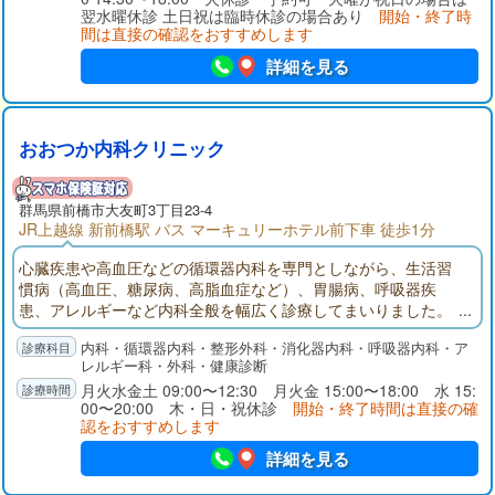
法というアレルギー体質改善の治療法も行っています。
翌水曜休診 土日祝は臨時休診の場合あり
開始・終了時
間は直接の確認をおすすめします
詳細を見る
おおつか内科クリニック
群馬県
前橋市
大友町3丁目23-4
JR上越線 新前橋駅 バス マーキュリーホテル前下車 徒歩1分
心臓疾患や高血圧などの循環器内科を専門としながら、生活習
慣病（高血圧、糖尿病、高脂血症など）、胃腸病、呼吸器疾
患、アレルギーなど内科全般を幅広く診療してまいりました。
内科、循環器、整形外科などの経験を活かし、患者さまの状態
内科・循環器内科・整形外科・消化器内科・呼吸器内科・ア
を総合的にとらえ、皆様の健康増進をお手伝いさせていただき
レルギー科・外科・健康診断
たいと存じます。患者さまの立場に立った優しさのある診療を
月火水金土 09:00〜12:30 月火金 15:00〜18:00 水 15:
心がけております。
00〜20:00 木・日・祝休診
開始・終了時間は直接の確
認をおすすめします
詳細を見る