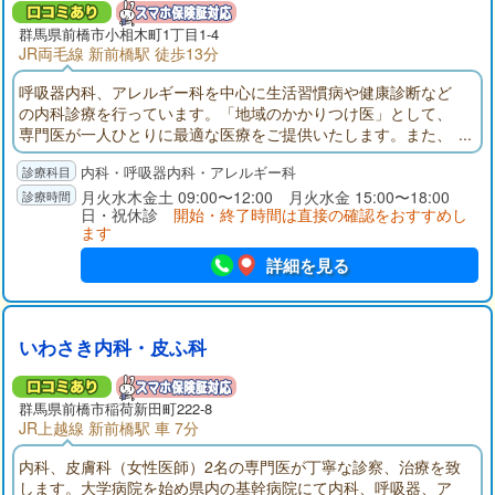
群馬県
前橋市
小相木町1丁目1-4
JR両毛線 新前橋駅 徒歩13分
呼吸器内科、アレルギー科を中心に生活習慣病や健康診断など
の内科診療を行っています。「地域のかかりつけ医」として、
専門医が一人ひとりに最適な医療をご提供いたします。また、
お待ちいただいている間や診療中になるべくリラックスして過
内科・呼吸器内科・アレルギー科
ごせるような空間づくりを心がけていきます。何でも気軽に相
談できる身近な専門医として、皆様のお役に立てるよう努めた
月火水木金土 09:00〜12:00 月火水金 15:00〜18:00
日・祝休診
開始・終了時間は直接の確認をおすすめし
いと思います。
ます
詳細を見る
いわさき内科・皮ふ科
群馬県
前橋市
稲荷新田町222-8
JR上越線 新前橋駅 車 7分
内科、皮膚科（女性医師）2名の専門医が丁寧な診察、治療を致
します。大学病院を始め県内の基幹病院にて内科、呼吸器、ア