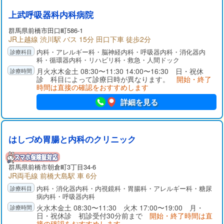
上武呼吸器科内科病院
群馬県
前橋市
田口町586-1
JR上越線 渋川駅 バス 15分 田口下車 徒歩2分
内科・アレルギー科・脳神経内科・呼吸器内科・消化器内
科・循環器内科・リハビリ科・救急・人間ドック
月火水木金土 08:30〜11:30 14:00〜16:30 日・祝休
診 科目によって診療日時が異なります。
開始・終了
時間は直接の確認をおすすめします
詳細を見る
はしづめ胃腸と内科のクリニック
群馬県
前橋市
朝倉町3丁目34-6
JR両毛線 前橋大島駅 車 6分
内科・消化器内科・内視鏡科・胃腸科・アレルギー科・糖尿
病内科・呼吸器内科
火水木金土 08:30〜11:30 火木 17:00〜19:00 月・
日・祝休診 初診受付30分前まで
開始・終了時間は直
接の確認をおすすめします