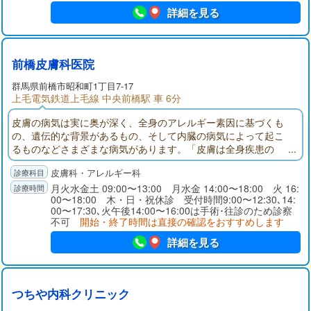
詳細を見る
前橋皮膚科医院
群馬県
前橋市
昭和町1丁目7-17
上毛電気鉄道上毛線 中央前橋駅 車 6分
皮膚の病気は実に奥が深く、全身のアレルギー素因に基づくも
の、遺伝的な背景があるもの、そして内臓の病気によって起こ
るものなどさまざまな病気があります。「皮膚は全身疾患の
窓」とも言われており、患者様の皮膚だけを診るのではなく、
皮膚科・アレルギー科
皮膚を通して患者様の悩みに応えることができる医療を提供す
ることを旨に診察させていただいております。
月火水金土 09:00〜13:00 月水金 14:00〜18:00 火 16:
00〜18:00 木・日・祝休診 受付時間9:00〜12:30､14:
00〜17:30､火午後14:00〜16:00は手術･往診のため診察
不可
開始・終了時間は直接の確認をおすすめします
詳細を見る
つちや内科クリニック