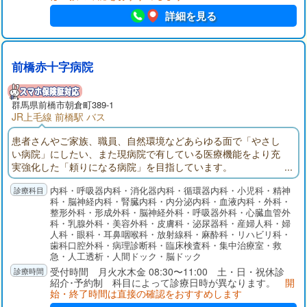
詳細を見る
前橋赤十字病院
群馬県
前橋市
朝倉町389-1
JR上毛線 前橋駅 バス
患者さんやご家族、職員、自然環境などあらゆる面で「やさし
い病院」にしたい、また現病院で有している医療機能をより充
実強化した「頼りになる病院」を目指しています。
内科・呼吸器内科・消化器内科・循環器内科・小児科・精神
科・脳神経内科・腎臓内科・内分泌内科・血液内科・外科・
整形外科・形成外科・脳神経外科・呼吸器外科・心臓血管外
科・乳腺外科・美容外科・皮膚科・泌尿器科・産婦人科・婦
人科・眼科・耳鼻咽喉科・放射線科・麻酔科・リハビリ科・
歯科口腔外科・病理診断科・臨床検査科・集中治療室・救
急・人工透析・人間ドック・脳ドック
受付時間 月火水木金 08:30〜11:00 土・日・祝休診
紹介･予約制 科目によって診療日時が異なります。
開
始・終了時間は直接の確認をおすすめします