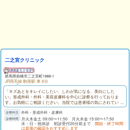
二之宮クリニック
群馬県
前橋市
二之宮町1988-1
JR両毛線 駒形駅 車 6分
「キズあとをキレイにしたい、しわが気になる、美白にした
い」形成外科・外科・美容皮膚科を中心に診察を行っておりま
す。お気軽にご相談ください。当院では患者様の気にされてい
る症状、またはご希望される施術などをしっかりと伺います。
外科・形成外科・皮膚科
医師として患者様に合った治療や施術をわかりやすくご説明さ
せて頂き、「治って良かった」「キレイになって良かった」と
月火木金土 09:00〜11:50 月火木金 15:00〜17:50
水・日・祝休診 初診受付20分前まで
開始・終了時間
思って頂けるように努めて参ります。
は直接の確認をおすすめします