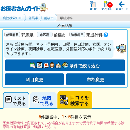
病院検索TOP
群馬県
前橋市
形成外科
検索結果
群馬県
前橋市
形成外科
さらに診療時間、ネット予約可、日曜・休日診療、女医、オン
ライン診療、夜間診療、在宅医療、外国語対応の条件で絞り込
みもできます↓
条件で絞り込む
科目変更
市郡変更
口コミを
リスト
地図
検索する
で見る
で見る
5
1
5
件該当中、
〜
件目を表示
医療機関情報は変更されている場合がありますので受付終了時間や希望する診
療科の有無は直接ご確認ください。