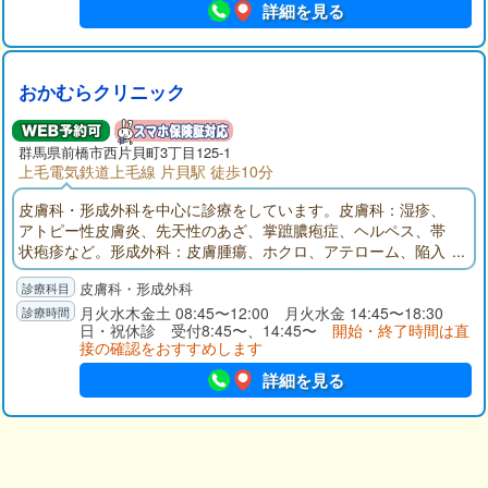
詳細を見る
おかむらクリニック
群馬県
前橋市
西片貝町3丁目125-1
上毛電気鉄道上毛線 片貝駅 徒歩10分
皮膚科・形成外科を中心に診療をしています。皮膚科：湿疹、
アトピー性皮膚炎、先天性のあざ、掌蹠膿疱症、ヘルペス、帯
状疱疹など。形成外科：皮膚腫瘍、ホクロ、アテローム、陥入
爪、眼瞼下垂、睫毛内反症、熱傷など。自費診療でシミのレー
皮膚科・形成外科
ザー治療、きずあとの修正（保険が効くこともあります）な
ど。
月火水木金土 08:45〜12:00 月火水金 14:45〜18:30
日・祝休診 受付8:45〜、14:45〜
開始・終了時間は直
接の確認をおすすめします
詳細を見る