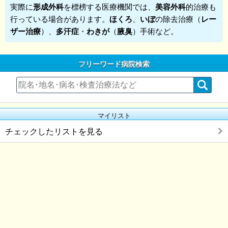
実際に
形成外科
を標榜する医療機関では、
美容外科
的治療も
行っている場合があります。
ほくろ
、
いぼ
の除去治療（
レー
ザー治療
）、
多汗症
・
わきが
（
腋臭
）手術など。
フリーワード病院検索
マイリスト
チェックしたリストを見る