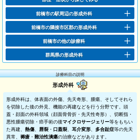
前橋市の駅周辺の形成外科
前橋市の隣接市区郡の形成外科
前橋市の他の診療科
群馬県の形成外科
診療科目の説明
形成外科
形成外科
は、体表面の外傷、先天奇形、腫瘍、そしてそれら
を切除した後の外見、機能の再建などを行う分野です。頭
蓋・顔面の外科領域（顔面骨骨折・先天性奇形）、切断指・
悪性腫瘍切除・癌手術の後
マイクロサージェリー
等をもちい
た再建、
熱傷
、
唇裂
・
口蓋裂
、
耳介変形
、
多合趾症
等の先天
異常、
褥瘡
・
難治性潰瘍
の治療などがあります。