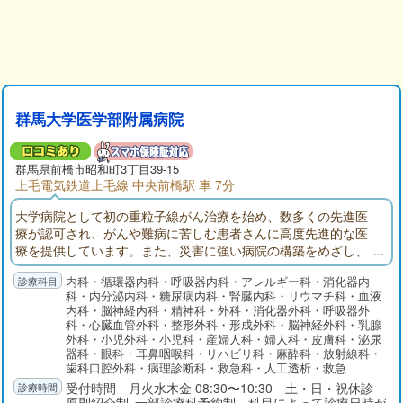
群馬大学医学部附属病院
群馬県
前橋市
昭和町3丁目39-15
上毛電気鉄道上毛線 中央前橋駅 車 7分
大学病院として初の重粒子線がん治療を始め、数多くの先進医
療が認可され、がんや難病に苦しむ患者さんに高度先進的な医
療を提供しています。また、災害に強い病院の構築をめざし、
県より災害拠点病院に指定されました。受診される患者さんや
内科・循環器内科・呼吸器内科・アレルギー科・消化器内
ご家族の方へ良質かつ快適な療養環境を提供できるよう、職員
科・内分泌内科・糖尿病内科・腎臓内科・リウマチ科・血液
教育の充実と施設・設備の整備に鋭意努めております。
内科・脳神経内科・精神科・外科・消化器外科・呼吸器外
科・心臓血管外科・整形外科・形成外科・脳神経外科・乳腺
外科・小児外科・小児科・産婦人科・婦人科・皮膚科・泌尿
器科・眼科・耳鼻咽喉科・リハビリ科・麻酔科・放射線科・
歯科口腔外科・病理診断科・救急科・人工透析・救急
受付時間 月火水木金 08:30〜10:30 土・日・祝休診
原則紹介制､一部診療科予約制 科目によって診療日時が