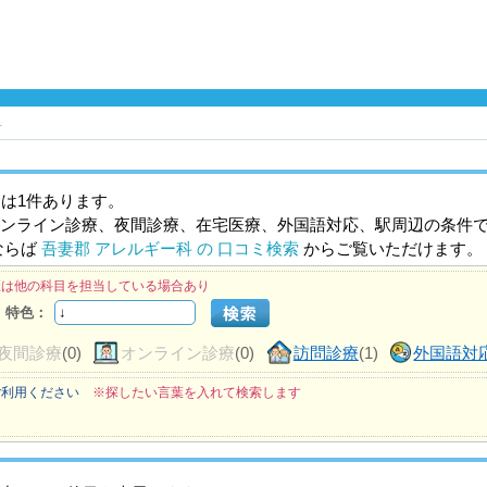
科
は1件あります。
ンライン診療、夜間診療、在宅医療、外国語対応、駅周辺の条件
ならば
吾妻郡 アレルギー科 の 口コミ検索
からご覧いただけます。
医は他の科目を担当している場合あり
特色：
夜間診療
(0)
オンライン診療
(0)
訪問診療
(1)
外国語対
ご利用ください
※探したい言葉を入れて検索します