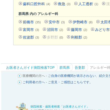
歯科口腔外科
救急
人工透析
漢
(4)
(3)
(1)
群馬県 内の アレルギー科
前橋市
安中市
伊勢崎市
太田
(35)
(3)
(8)
富岡市
沼田市
藤岡市
みどり市
(3)
(2)
(2)
佐波郡
多野郡
利根郡
(3)
(0)
(2)
お医者さんガイド病院検索TOP
群馬県
吾妻郡
アレルギー
医療機関の方へ -
ご自身の医療機関が表示されない
、
紹介文
ご利用者の方へ - ご意見・ご感想はこちらです。
病院検索・歯医者検索「お医者さんガイド」