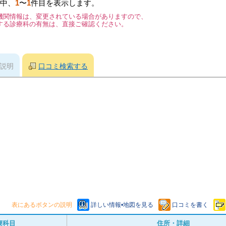
中、
1
〜
1
件目を表示します。
機関情報は、変更されている場合がありますので、
する診療科の有無は、直接ご確認ください。
説明
口コミ検索する
表にあるボタンの説明
詳しい情報•地図を見る
口コミを書く
療科目
住所・詳細