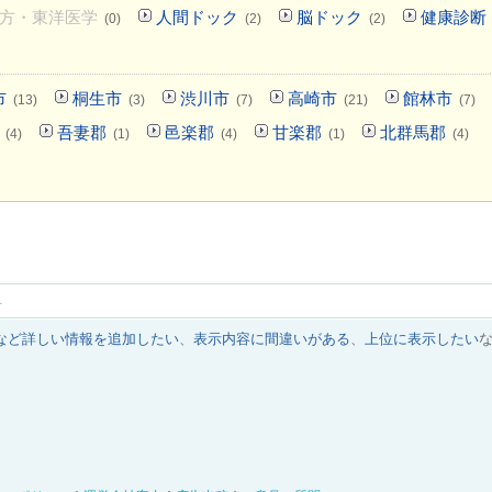
方・東洋医学
人間ドック
脳ドック
健康診断
(0)
(2)
(2)
市
桐生市
渋川市
高崎市
館林市
(13)
(3)
(7)
(21)
(7)
吾妻郡
邑楽郡
甘楽郡
北群馬郡
(4)
(1)
(4)
(1)
(4)
科
など詳しい情報を追加したい
、
表示内容に間違いがある
、
上位に表示したい