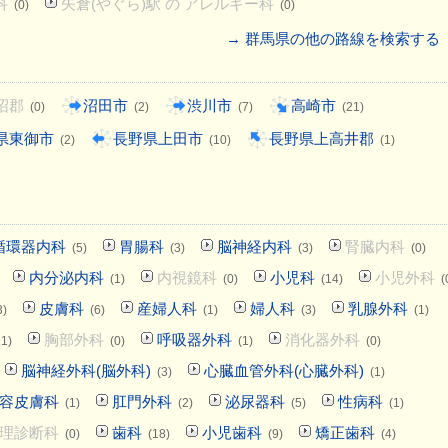
科
矢倉(やぐら)駅 の アレルギー科
(0)
(0)
→ 群馬県の他の路線を検索する
沼郡
沼田市
渋川市
高崎市
(0)
(2)
(7)
(21)
県東御市
長野県上田市
長野県上高井郡
(2)
(10)
(1)
循環器内科
胃腸科
脳神経内科
腎臓内科
(5)
(3)
(3)
(0)
内分泌内科
内視鏡科
小児科
小児外科
(1)
(0)
(14)
(
皮膚科
産婦人科
婦人科
乳腺外科
3)
(6)
(1)
(3)
(1)
胸部外科
呼吸器外科
消化器外科
11)
(0)
(1)
(0)
脳神経外科(脳外科)
心臓血管外科(心臓外科)
(3)
(1)
容皮膚科
肛門外科
泌尿器科
性病科
(1)
(2)
(5)
(1)
理診断科
歯科
小児歯科
矯正歯科
(0)
(18)
(9)
(4)