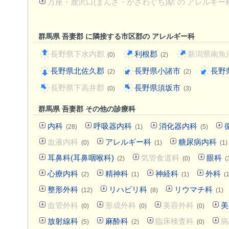
万座・鹿沢口(まんざ・かざわぐち)駅 の アレルギー
群馬県 吾妻郡 に隣接する市区郡の アレルギー科
長野県下水内郡
利根郡
新潟県南魚
(0)
(2)
長野県北佐久郡
長野県小諸市
長野
(2)
(2)
長野県下高井郡
長野県須坂市
(0)
(3)
群馬県 吾妻郡 その他の診療科
内科
呼吸器内科
消化器内科
(28)
(1)
(5)
血液内科
アレルギー科
糖尿病内科
(0)
(1)
(1)
耳鼻科(耳鼻咽喉科)
気管食道科
眼科
(2)
(0)
(
心療内科
精神科
神経科
外科
(2)
(1)
(1)
(
整形外科
リハビリ科
リウマチ科
(12)
(8)
(1)
血管外科
形成外科
美容外科
美
(0)
(0)
(0)
放射線科
麻酔科
臨床検査科
病
(5)
(2)
(0)