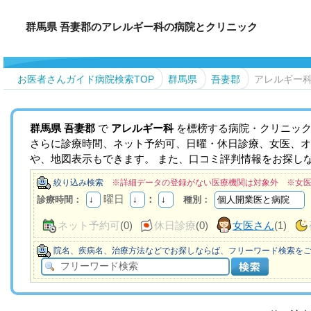
群馬県 吾妻郡のアレルギー科の病院とクリニック
お医者さんガイド病院検索TOP
群馬県
吾妻郡
アレルギー
群馬県
吾妻郡
で
アレルギー科
を標榜する病院・クリニック
さらに診療時間、ネット予約可、日曜・休日診療、女医、オ
や、地図表示もできます。 また、口コミ評判情報をお探し
絞り込み検索
※詳細データの登録がない医療機関は対象外 ※女
曜日
：
診療時間：
種別：
ネット予約可
(0)
休日診療
(0)
女医さん
(1)
院名、疾病名、治療方法などでお探しならば、フリーワード検索を