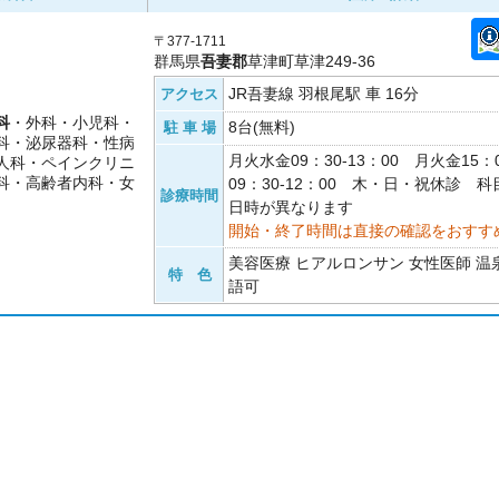
〒377-1711
群馬県
吾妻郡
草津町草津249-36
JR吾妻線 羽根尾駅 車 16分
アクセス
科
・外科・小児科・
8台(無料)
駐 車 場
科・泌尿器科・性病
月火水金09：30-13：00 月火金15：0
人科・ペインクリニ
科・高齢者内科・女
09：30-12：00 木・日・祝休診 
診療時間
日時が異なります
開始・終了時間は直接の確認をおすす
美容医療 ヒアルロンサン 女性医師 温泉
特 色
語可