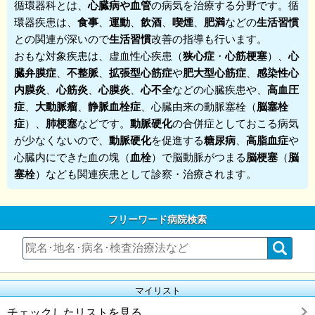
循環器科
とは、
心臓病
や
血管
の病気を治療する分野です。循
環器疾患は、
食事
、
運動
、
飲酒
、
喫煙
、
肥満
などの
生活習慣
との関連が深いので
生活習慣
改善の指導も行います。
おもな対象疾患は、虚血性心疾患（
狭心症
・
心筋梗塞
）、
心
臓弁膜症
、
不整脈
、
拡張型心筋症
や
肥大型心筋症
、
感染性心
内膜炎
、
心筋炎
、
心膜炎
、
心不全
などの心臓疾患や、
高血圧
症
、
大動脈瘤
、
静脈血栓症
、心臓由来の動脈塞栓（
脳塞栓
症
）、
肺梗塞
などです。
動脈硬化
の合併症としておこる病気
が少なくないので、
動脈硬化
を促進する
糖尿病
、
高脂血症
や
心臓内にできた血の塊（
血栓
）で脳動脈がつまる
脳梗塞
（
脳
塞栓
）なども関連疾患として診察・治療されます。
フリーワード病院検索
マイリスト
チェックしたリストを見る