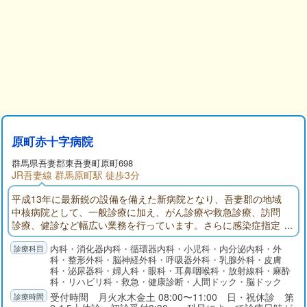
原町赤十字病院
群馬県
吾妻郡
東吾妻町原町698
JR吾妻線 群馬原町駅 徒歩3分
平成13年に最新鋭の設備を備えた新病院となり、吾妻郡の地域
中核病院として、一般診療に加え、がん診療や救急診療、訪問
診療、健診など幅広い業務を行っています。さらに感染症指定
機関として、また災害拠点病院として重要な役割を担っていま
内科・消化器内科・循環器内科・小児科・内分泌内科・外
す。
科・整形外科・脳神経外科・呼吸器外科・乳腺外科・皮膚
科・泌尿器科・婦人科・眼科・耳鼻咽喉科・放射線科・麻酔
科・リハビリ科・救急・健康診断・人間ドック・脳ドック
受付時間 月火水木金土 08:00〜11:00 日・祝休診 第