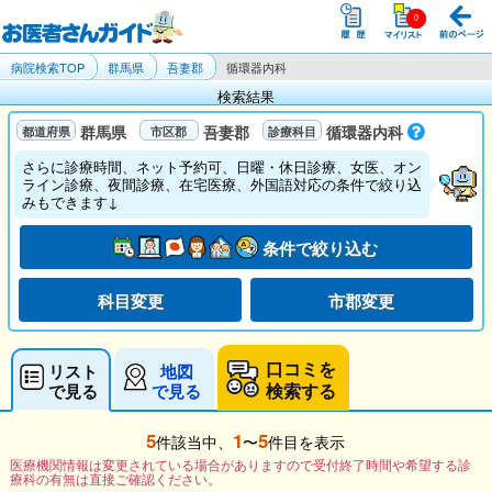
病院検索TOP
群馬県
吾妻郡
循環器内科
検索結果
群馬県
吾妻郡
循環器内科
さらに診療時間、ネット予約可、日曜・休日診療、女医、オン
ライン診療、夜間診療、在宅医療、外国語対応の条件で絞り込
みもできます↓
条件で絞り込む
科目変更
市郡変更
口コミを
リスト
地図
検索する
で見る
で見る
5
1
5
件該当中、
〜
件目を表示
医療機関情報は変更されている場合がありますので受付終了時間や希望する診
療科の有無は直接ご確認ください。